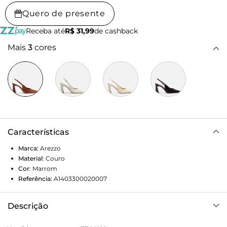
Quero de presente
Receba até
R$ 31,99
de cashback
Mais
3
cores
Características
Marca:
Arezzo
Material
:
Couro
Cor
:
Marrom
Referência:
A1403300020007
Descrição
Scarpin marrom de couro. O sapato tem salto alto bloco