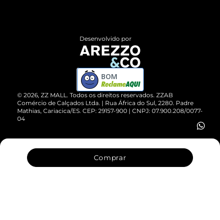
Termos de Uso
Central de Atendimento
Políticas de Privacidade
Entrega
ZZ Influ
Desenvolvido por
Devolução do Produto
ZZ MALL é confiável
Compre pelo WhatsApp
ZZPay
BOM
Cartão Presente
©
2026
, ZZ MALL. Todos os direitos reservados.
ZZAB
Comércio de Calçados Ltda. | Rua África do Sul, 2280. Padre
Mathias, Cariacica/ES. CEP: 29157-900 | CNPJ: 07.900.208/0077-
Vendas Corporativas
04
Comprar