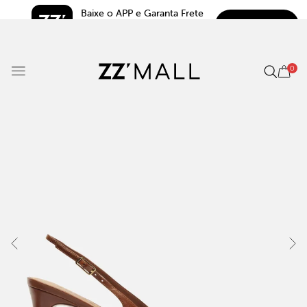
Baixe o APP e Garanta Frete 
BAIXAR
Grátis*
5.0
0