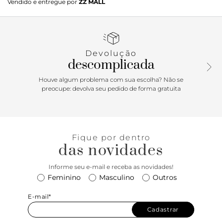
Vendido e entregue por
ZZ MALL
flare e formato fino na ponta. Aberto no calcanhar, possui
cabedal com recorte em V sobre a parte superior do pé e
tira slingback com fechamento por fivela lateral. Com
palmilha bege e inscrição do nome da marca.
Devolução
descomplicada
Houve algum problema com sua escolha? Não se
preocupe: devolva seu pedido de forma gratuita
Fique por dentro
das novidades
Informe seu e-mail e receba as novidades!
Feminino
Masculino
Outros
E-mail*
Cadastrar