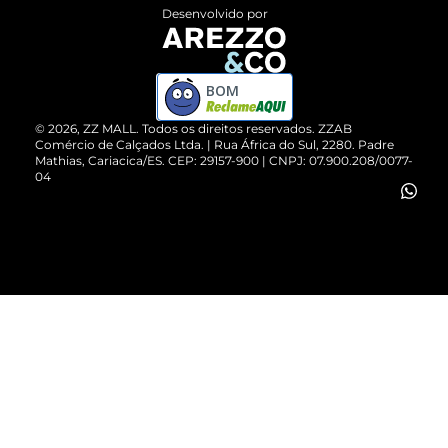
Entrega
ZZ Influ
Desenvolvido por
Devolução do Produto
ZZ MALL é confiável
Compre pelo WhatsApp
ZZPay
BOM
Cartão Presente
©
2026
, ZZ MALL. Todos os direitos reservados.
ZZAB
Comércio de Calçados Ltda. | Rua África do Sul, 2280. Padre
Mathias, Cariacica/ES. CEP: 29157-900 | CNPJ: 07.900.208/0077-
Vendas Corporativas
04