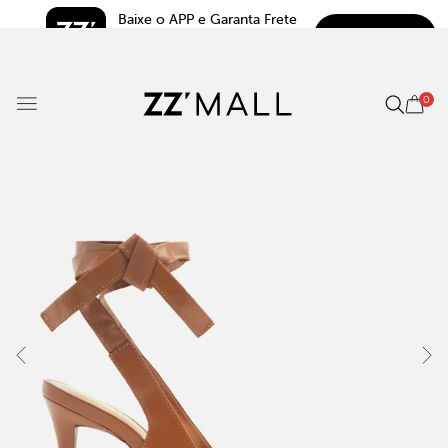
Baixe o APP e Garanta Frete 
BAIXAR
Grátis*
5.0
0