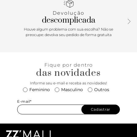
em amarração superior lateral. Aberto atrás, exibe todo o
peito e parte traseira do pé.
Devolução
descomplicada
Houve algum problema com sua escolha? Não se
preocupe: devolva seu pedido de forma gratuita
Fique por dentro
das novidades
Informe seu e-mail e receba as novidades!
Feminino
Masculino
Outros
E-mail*
Cadastrar