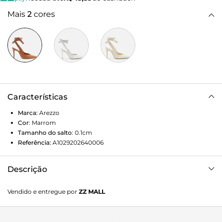
Mais
2
cores
Características
Marca:
Arezzo
Cor
:
Marrom
Tamanho do salto
:
0.1cm
Referência:
A1029202640006
Descrição
Scarpin marrom. O modelo tem salto alto fino e bico fino.
Vendido e entregue por
ZZ MALL
Fechado, traz cabedal com recorte em V sobre o peito do
pé e formato ajustado nas laterais, com tiras que seguem
até o calcanhar, contornam e cruzam o tornozelo e fecham