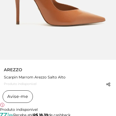
AREZZO
Scarpin Marrom Arezzo Salto Alto
Produto indisponível
Avise-me
Produto indisponível
Receba até
R$ 18,39
de cashback