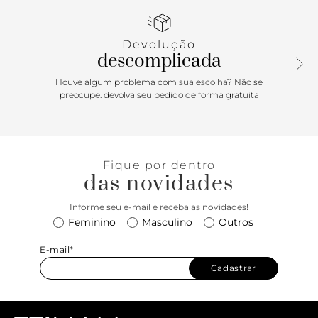
que segue pelas laterais e contorna o calcanhar, fechando
em fivela metálica. Com palmilha bege e inscrição do
nome da marca, exibe todo o peito do pé e calcanhar.
Devolução
descomplicada
Houve algum problema com sua escolha? Não se
preocupe: devolva seu pedido de forma gratuita
Fique por dentro
das novidades
Informe seu e-mail e receba as novidades!
Feminino
Masculino
Outros
E-mail*
Cadastrar