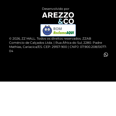
Entrega
ZZ Influ
Desenvolvido por
Devolução do Produto
ZZ MALL é confiável
Compre pelo WhatsApp
ZZPay
BOM
Cartão Presente
©
2026
, ZZ MALL. Todos os direitos reservados.
ZZAB
Comércio de Calçados Ltda. | Rua África do Sul, 2280. Padre
Mathias, Cariacica/ES. CEP: 29157-900 | CNPJ: 07.900.208/0077-
Vendas Corporativas
04