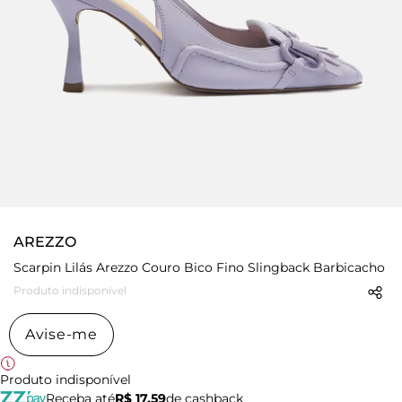
AREZZO
Scarpin Lilás Arezzo Couro Bico Fino Slingback Barbicacho
Produto indisponível
Avise-me
Produto indisponível
Receba até
R$ 17,59
de cashback