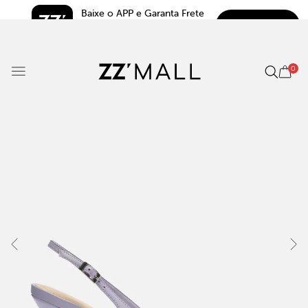
Baixe o APP e Garanta Frete 
BAIXAR
Grátis*
5.0
0