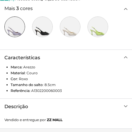
Mais
3
cores
Características
Marca:
Arezzo
Material
:
Couro
Cor
:
Roxo
Tamanho do salto
:
8.5cm
Referência:
A1302200060003
Descrição
Scarpin lilás de couro. O modelo tem salto médio fino e
Vendido e entregue por
ZZ MALL
bico fino. Fechado, possui barbicacho e bridão da cor do
sapato sobre o cabedal. Traz tira fina conectada ao cabedal