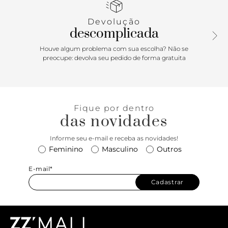
aplicação de metal dourado em relevo. Com palmilha
marrom e inscrição do nome da marca.
Devolução
descomplicada
Houve algum problema com sua escolha? Não se
preocupe: devolva seu pedido de forma gratuita
Fique por dentro
das novidades
Informe seu e-mail e receba as novidades!
Feminino
Masculino
Outros
E-mail*
Cadastrar