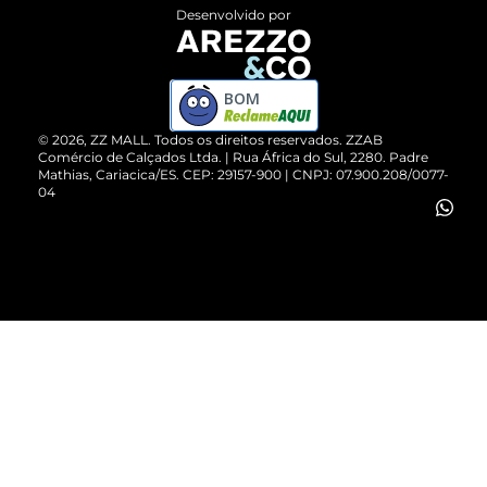
Entrega
ZZ Influ
Desenvolvido por
Devolução do Produto
ZZ MALL é confiável
Compre pelo WhatsApp
ZZPay
BOM
Cartão Presente
©
2026
, ZZ MALL. Todos os direitos reservados.
ZZAB
Comércio de Calçados Ltda. | Rua África do Sul, 2280. Padre
Mathias, Cariacica/ES. CEP: 29157-900 | CNPJ: 07.900.208/0077-
Vendas Corporativas
04