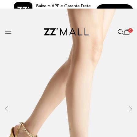
Baixe o APP e Garanta Frete 
BAIXAR
Grátis*
5.0
0