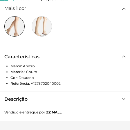
Mais
1
cor
Características
Marca:
Arezzo
Material
:
Couro
Cor
:
Dourado
Referência:
A1275702040002
Descrição
Scarpin feminino dourado de couro. O sapato tem salto
Vendido e entregue por
ZZ MALL
baixo fino e formato fino na ponta. Aberto, traz cabedal liso
e tiras finas que saem das laterais, cruzam no calcanhar,
contornam o tornozelo e fecham em fivela lateral, com