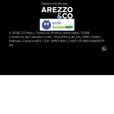
Entrega
ZZ Influ
Desenvolvido por
Devolução do Produto
ZZ MALL é confiável
Compre pelo WhatsApp
ZZPay
BOM
Cartão Presente
©
2026
, ZZ MALL. Todos os direitos reservados.
ZZAB
Comércio de Calçados Ltda. | Rua África do Sul, 2280. Padre
Mathias, Cariacica/ES. CEP: 29157-900 | CNPJ: 07.900.208/0077-
Vendas Corporativas
04