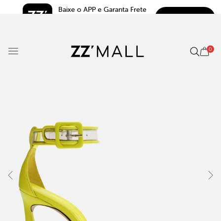
Baixe o APP e Garanta Frete 
BAIXAR
Grátis*
5.0
0