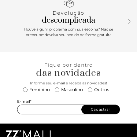
do tornozelo com fivela quadrada lateral. Com palmilha da
cor do modelo e inscrição do nome da marca. Exibe todo o
Devolução
peito do pé.
descomplicada
Houve algum problema com sua escolha? Não se
preocupe: devolva seu pedido de forma gratuita
Fique por dentro
das novidades
Informe seu e-mail e receba as novidades!
Feminino
Masculino
Outros
E-mail*
Cadastrar