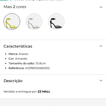
Mais
2
cores
Características
Marca:
Arezzo
Cor
:
Amarelo
Tamanho do salto
:
10.8cm
Referência:
A1299000060002
Descrição
Scarpin amarelo de couro. O modelo tem salto alto fino e
Vendido e entregue por
ZZ MALL
bico fino. Traz cabedal com recorte em V sobre o peito do
pé, em vinil transparente e com biqueira em couro.
Fechado no calcanhar, possui tira larga em vinil em torno