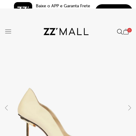
Baixe o APP e Garanta Frete 
BAIXAR
Grátis*
5.0
0