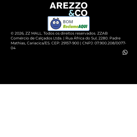
Devolução do Produto
ZZ MALL é confiável
Compre pelo WhatsApp
ZZPay
BOM
Cartão Presente
©
2026
, ZZ MALL. Todos os direitos reservados.
ZZAB
Comércio de Calçados Ltda. | Rua África do Sul, 2280. Padre
Mathias, Cariacica/ES. CEP: 29157-900 | CNPJ: 07.900.208/0077-
Vendas Corporativas
04