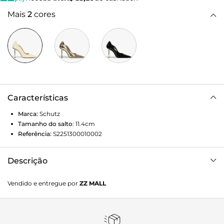
Mais
2
cores
Características
Marca:
Schutz
Tamanho do salto
:
11.4cm
Referência:
S2251300010002
Descrição
Com acabamento em verniz e design sofisticado, este
Vendido e entregue por
ZZ MALL
scarpin branco é a definição de poder! Além do bico fino,
ele traz recortes que fazem um contorno superfeminino
nos pés. O detalhe do salto alto fino dourado adiciona um
toque glam que destaca o modelo. Sexy e refinado, vai ser a