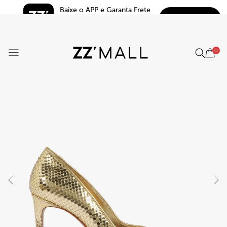
Baixe o APP e Garanta Frete 
BAIXAR
Grátis*
5.0
0