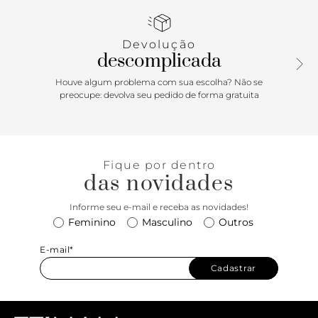
elegante com o clássico salto alto agulha. Com bico fino e
palmilha macia, esse scarpin abraça seus pés e garante
aquela postura com pernas e silhueta alongadas que a
Devolução
gente ama. Sexy, é um verdadeiro must have no seu closet!
descomplicada
Houve algum problema com sua escolha? Não se
preocupe: devolva seu pedido de forma gratuita
Fique por dentro
das novidades
Informe seu e-mail e receba as novidades!
Feminino
Masculino
Outros
E-mail*
Cadastrar