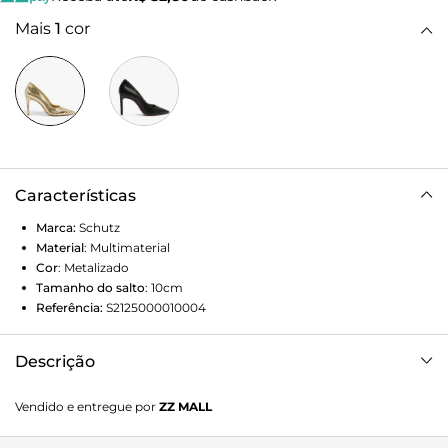
Mais
1
cor
Características
Marca:
Schutz
Material
:
Multimaterial
Cor
:
Metalizado
Tamanho do salto
:
10cm
Referência:
S2125000010004
Descrição
O sapato scarpin dourado é aquele item statement na sua
Vendido e entregue por
ZZ MALL
coleção e ganha personalidade extra com a textura snake! É
o sapato feminino ideal para deixar qualquer look mais