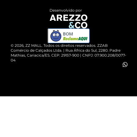
Entrega
ZZ Influ
Desenvolvido por
Devolução do Produto
ZZ MALL é confiável
Compre pelo WhatsApp
ZZPay
BOM
Cartão Presente
©
2026
, ZZ MALL. Todos os direitos reservados.
ZZAB
Comércio de Calçados Ltda. | Rua África do Sul, 2280. Padre
Mathias, Cariacica/ES. CEP: 29157-900 | CNPJ: 07.900.208/0077-
Vendas Corporativas
04