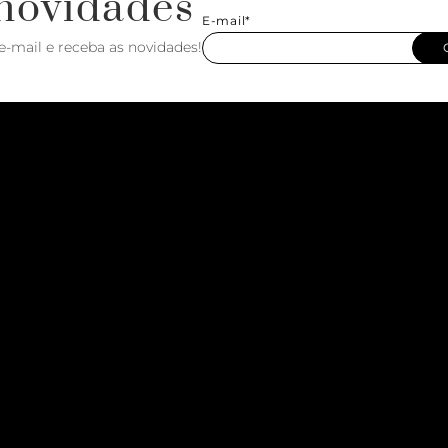
novidades
E-mail*
e-mail e receba as novidades!