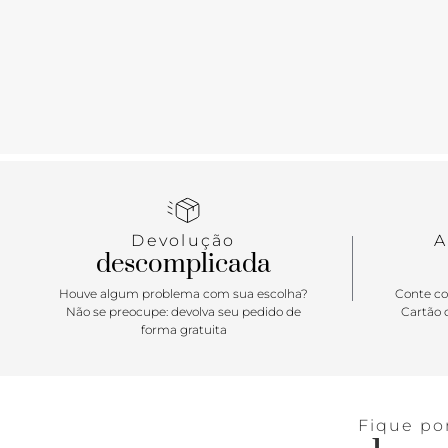
Devolução
A
descomplicada
Houve algum problema com sua escolha?
Conte co
Não se preocupe: devolva seu pedido de
Cartão d
forma gratuita
Fique po