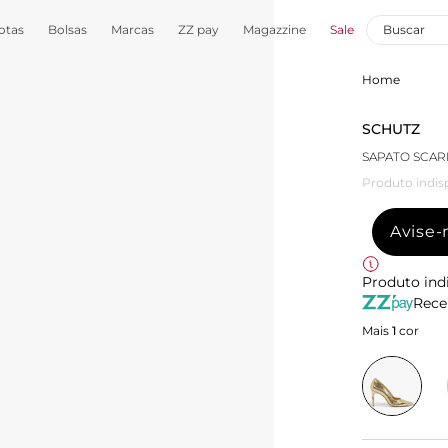
otas
Bolsas
Marcas
ZZ pay
Magazzine
Sale
Home
SCHUTZ
SAPATO SCAR
Produto indis
Avise
Produto ind
Rece
Mais
1
cor