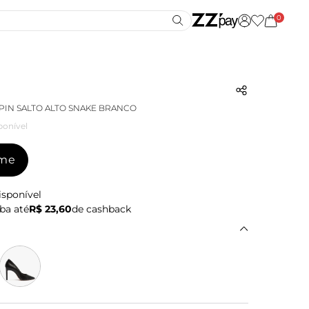
0
PIN SALTO ALTO SNAKE BRANCO
ponível
-me
isponível
ba até
R$ 23,60
de cashback