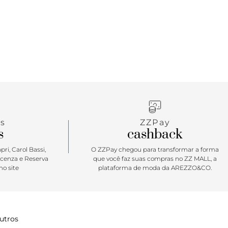
s
ZZPay
s
cashback
ri, Carol Bassi,
O ZZPay chegou para transformar a forma
icenza e Reserva
que você faz suas compras no ZZ MALL, a
o site
plataforma de moda da AREZZO&CO.
utros