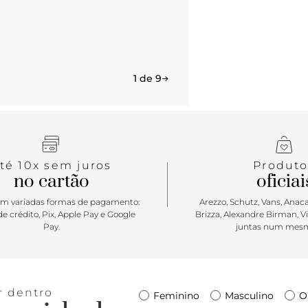
1 de 9
té 10x sem juros
Produto
no cartão
oficiai
m variadas formas de pagamento:
Arezzo, Schutz, Vans, Anacap
e crédito, Pix, Apple Pay e Google
Brizza, Alexandre Birman, V
Pay.
juntas num mesm
r dentro
Feminino
Masculino
O