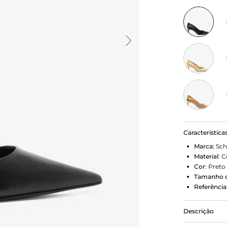
Característica
Marca:
Sch
Material
:
C
Cor
:
Preto
Tamanho d
Referência
Descrição
Elegante e a