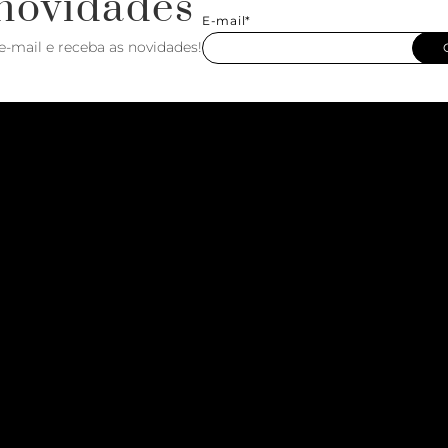
novidades
E-mail*
e-mail e receba as novidades!