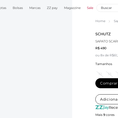
otas
Bolsas
Marcas
ZZ pay
Magazzine
Sale
Home
Sa
SCHUTZ
SAPATO SCAR
R$ 490
ou 8x de R$61
Tamanhos
32
33
Comprar
Adiciona
Rece
Mais
9
cores