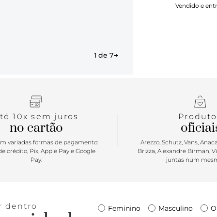
Vendido e ent
sofisticação
ele conta ai
Aposte!
1 de 7
té 10x sem juros
Produto
no cartão
oficiai
m variadas formas de pagamento:
Arezzo, Schutz, Vans, Anacap
e crédito, Pix, Apple Pay e Google
Brizza, Alexandre Birman, V
Pay.
juntas num mesm
r dentro
Feminino
Masculino
O