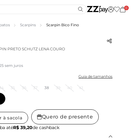
0
patos
Scarpins
Scarpin Bico Fino
PIN PRETO SCHUTZ LENA COURO
,25 sem juros
Guia de tamanhos
34
35
36
37
38
39
40
41
Quero de presente
r à sacola
ba até
R$ 39,20
de cashback