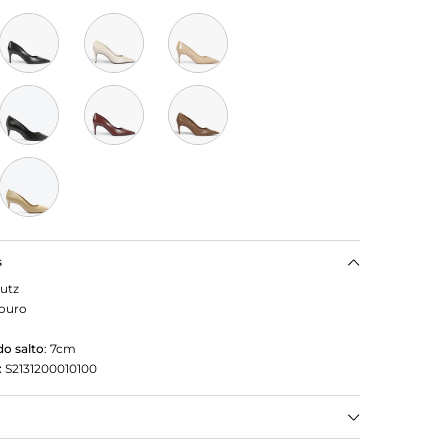
s
utz
ouro
o salto
:
7cm
:
S2131200010100
temporal, este sapato scarpin preto de couro traz a