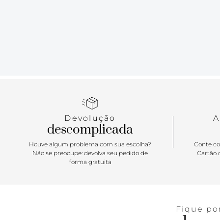
Devolução
A
descomplicada
Houve algum problema com sua escolha?
Conte co
Não se preocupe: devolva seu pedido de
Cartão d
forma gratuita
Fique po