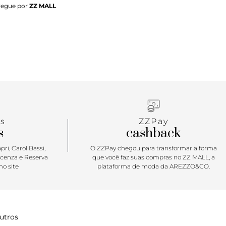
regue por
ZZ MALL
 das linhas clássicas. Daqueles itens "tem que ter",
nda com a versatilidade do salto fino médio.
s
ZZPay
s
cashback
ri, Carol Bassi,
O ZZPay chegou para transformar a forma
icenza e Reserva
que você faz suas compras no ZZ MALL, a
o site
plataforma de moda da AREZZO&CO.
utros