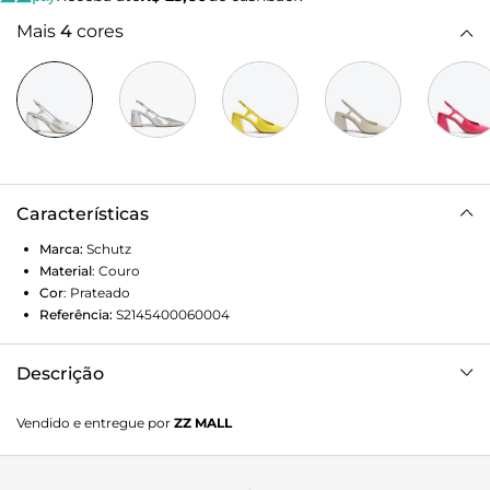
Mais
4
cores
Características
Marca:
Schutz
Material
:
Couro
Cor
:
Prateado
Referência:
S2145400060004
Descrição
Sofisticado, moderno e confortável, esse sapato scarpin
Vendido e entregue por
ZZ MALL
slingback prata é aquele item tem que ter! O salto
geométrico médio e o glamuroso acabamento metalizado
destacam esse modelo, permitindo combinações versáteis