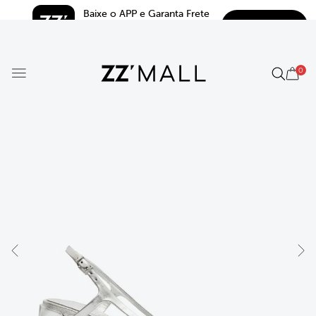
Baixe o APP e Garanta Frete 
BAIXAR
Grátis*
5.0
0