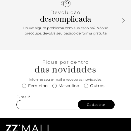
do jeans à alfaiataria. Tem fechamento de fivela com a
delicada tira, detalhe que adiciona elegância ao look.
Devolução
Aposte!
descomplicada
Houve algum problema com sua escolha? Não se
preocupe: devolva seu pedido de forma gratuita
Fique por dentro
das novidades
Informe seu e-mail e receba as novidades!
Feminino
Masculino
Outros
E-mail*
Cadastrar