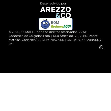
Entrega
ZZ Influ
Desenvolvido por
Devolução do Produto
ZZ MALL é confiável
Compre pelo WhatsApp
ZZPay
BOM
Cartão Presente
©
2026
, ZZ MALL. Todos os direitos reservados.
ZZAB
Comércio de Calçados Ltda. | Rua África do Sul, 2280. Padre
Mathias, Cariacica/ES. CEP: 29157-900 | CNPJ: 07.900.208/0077-
Vendas Corporativas
04