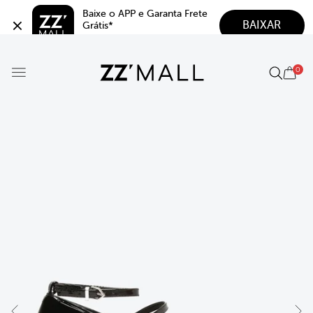
Baixe o APP e Garanta Frete 
BAIXAR
Grátis*
5.0
0
Best Seller