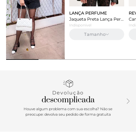
AREZZO
LANÇA PERFUME
RE
Bolsa Tiracolo Branca Arezzo Correntes Couro Mizz Média
Jaqueta Preta Lança Perfume De Couro Biker
Indisponível
Indisponível
Indi
Tamanho
Tamanho
Avise me
Devolução
descomplicada
Houve algum problema com sua escolha? Não se
preocupe: devolva seu pedido de forma gratuita