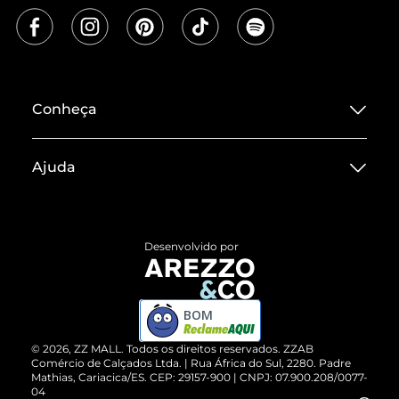
Conheça
Sobre ZZ MALL
Ajuda
Termos de Uso
Central de Atendimento
Políticas de Privacidade
Entrega
ZZ Influ
Desenvolvido por
Devolução do Produto
ZZ MALL é confiável
Compre pelo WhatsApp
ZZPay
BOM
Cartão Presente
©
2026
, ZZ MALL. Todos os direitos reservados.
ZZAB
Comércio de Calçados Ltda. | Rua África do Sul, 2280. Padre
Mathias, Cariacica/ES. CEP: 29157-900 | CNPJ: 07.900.208/0077-
Vendas Corporativas
04