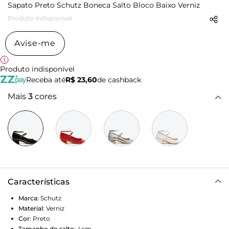
Sapato Preto Schutz Boneca Salto Bloco Baixo Verniz
Produto indisponível
Avise-me
Produto indisponível
Receba até
R$ 23,60
de cashback
Mais
3
cores
Características
Marca:
Schutz
Material
:
Verniz
Cor
:
Preto
Tamanho do salto
:
4cm