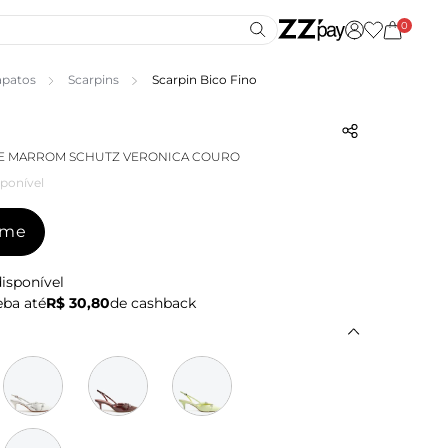
0
apatos
Scarpins
Scarpin Bico Fino
E MARROM SCHUTZ VERONICA COURO
ponível
-me
isponível
ba até
R$ 30,80
de cashback