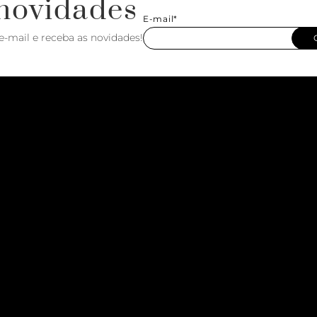
novidades
E-mail*
e-mail e receba as novidades!