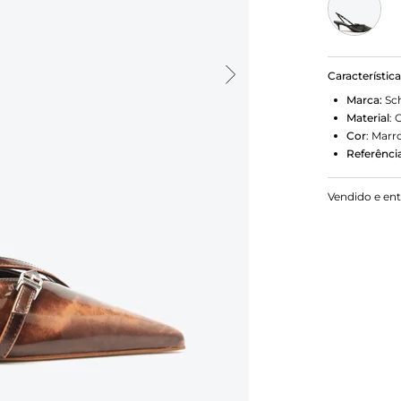
Característic
Marca:
Sc
Material
:
Cor
:
Marr
Referência
Vendido e en