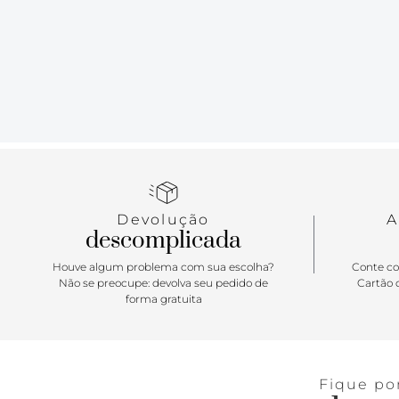
Devolução
A
descomplicada
Houve algum problema com sua escolha?
Conte co
Não se preocupe: devolva seu pedido de
Cartão d
forma gratuita
Fique po