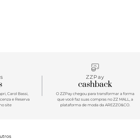
s
ZZPay
s
cashback
ri, Carol Bassi,
O ZZPay chegou para transformar a forma
icenza e Reserva
que você faz suas compras no ZZ MALL, a
o site
plataforma de moda da AREZZO&CO.
utros