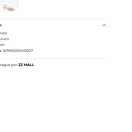
as
hutz
Couro
om
:
S2194500040007
tregue por
ZZ MALL