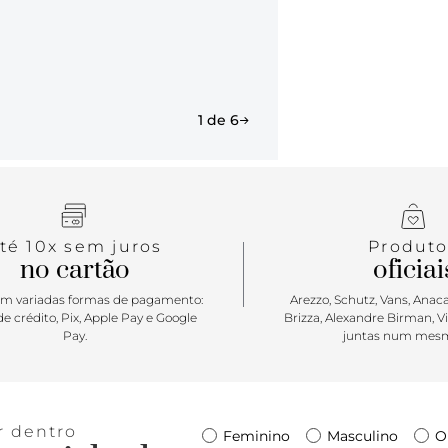
1 de 6
té 10x sem juros
Produto
no cartão
oficiai
m variadas formas de pagamento:
Arezzo, Schutz, Vans, Anacap
e crédito, Pix, Apple Pay e Google
Brizza, Alexandre Birman, V
Pay.
juntas num mesm
r dentro
Feminino
Masculino
O