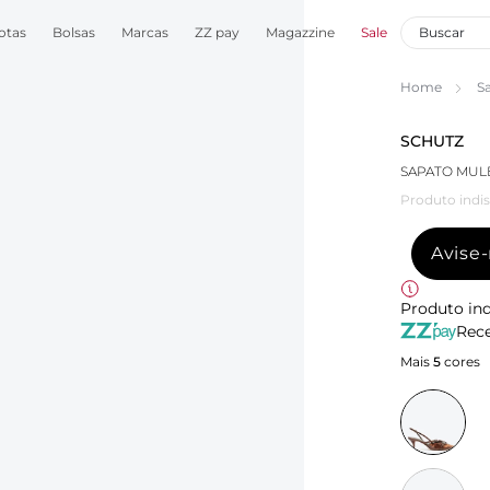
otas
Bolsas
Marcas
ZZ pay
Magazzine
Sale
Home
S
SCHUTZ
SAPATO MUL
Produto indis
Avise
Produto ind
Rece
Mais
5
cores