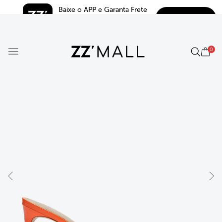
Baixe o APP e Garanta Frete 
BAIXAR
Grátis*
5.0
0