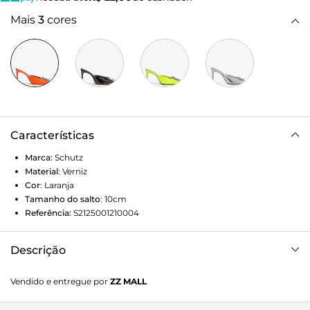
Mais
3
cores
Características
Marca:
Schutz
Material
:
Verniz
Cor
:
Laranja
Tamanho do salto
:
10cm
Referência:
S2125001210004
Descrição
Para mulheres que arrasam por onde passam, a mule
Vendido e entregue por
ZZ MALL
fechada de salto alto é simplesmente incrível. Com seu
material de verniz, ela esbanja sensualidade e um toque de