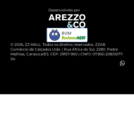
Entrega
ZZ Influ
Desenvolvido por
Devolução do Produto
ZZ MALL é confiável
Compre pelo WhatsApp
ZZPay
BOM
Cartão Presente
©
2026
, ZZ MALL. Todos os direitos reservados.
ZZAB
Comércio de Calçados Ltda. | Rua África do Sul, 2280. Padre
Mathias, Cariacica/ES. CEP: 29157-900 | CNPJ: 07.900.208/0077-
Vendas Corporativas
04