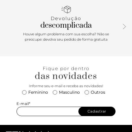
luxo. E não podemos esquecer do detalhe especial: o
adorno de brilho no cabedal, que dá aquele toque de
charme e sofisticação.
Devolução
descomplicada
Houve algum problema com sua escolha? Não se
preocupe: devolva seu pedido de forma gratuita
Fique por dentro
das novidades
Informe seu e-mail e receba as novidades!
Feminino
Masculino
Outros
E-mail*
Cadastrar