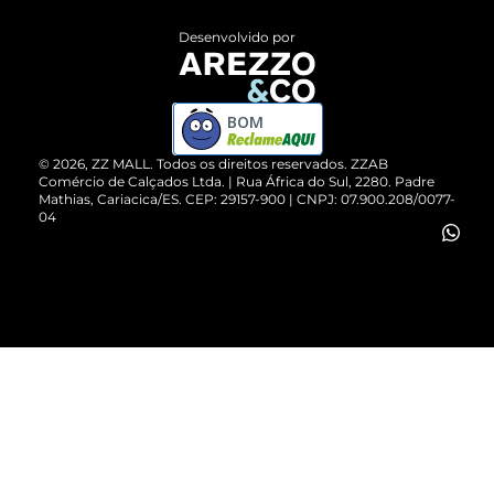
Entrega
ZZ Influ
Desenvolvido por
Devolução do Produto
ZZ MALL é confiável
Compre pelo WhatsApp
ZZPay
BOM
Cartão Presente
©
2026
, ZZ MALL. Todos os direitos reservados.
ZZAB
Comércio de Calçados Ltda. | Rua África do Sul, 2280. Padre
Mathias, Cariacica/ES. CEP: 29157-900 | CNPJ: 07.900.208/0077-
Vendas Corporativas
04