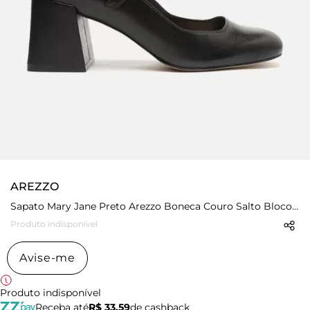
AREZZO
Sapato Mary Jane Preto Arezzo Boneca Couro Salto Bloco Tira Fivela
Produto indisponível
Avise-me
Produto indisponível
Receba até
R$ 33,59
de cashback