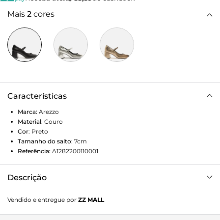
Mais
2
cores
Características
Marca:
Arezzo
Material
:
Couro
Cor
:
Preto
Tamanho do salto
:
7cm
Referência:
A1282200110001
Descrição
Sapato boneca preto em couro. O modelo tem salto médio
Vendido e entregue por
ZZ MALL
bloco e bico quadrado. Fechado, traz cabedal com recorte
arredondado sobre o peito do pé e tira fina afivelada. Exibe