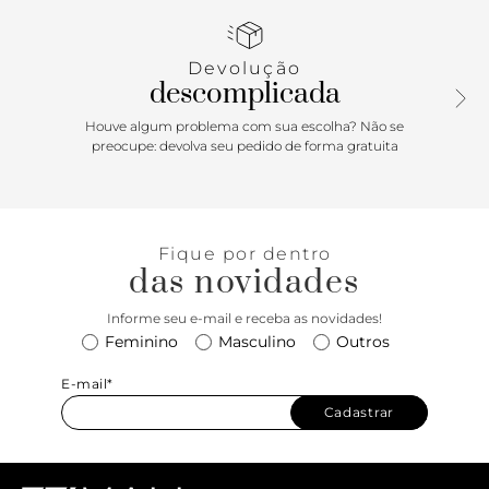
todo o peito do pé.
Devolução
descomplicada
Houve algum problema com sua escolha? Não se
preocupe: devolva seu pedido de forma gratuita
Fique por dentro
das novidades
Informe seu e-mail e receba as novidades!
Feminino
Masculino
Outros
E-mail*
Cadastrar