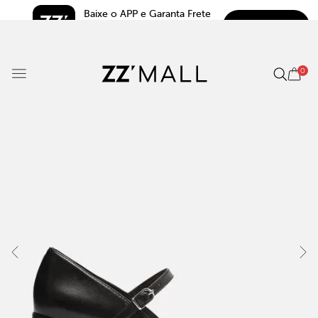
Baixe o APP e Garanta Frete 
BAIXAR
Grátis*
5.0
0