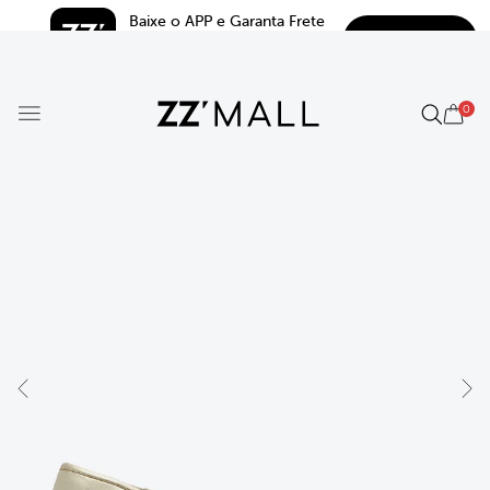
Baixe o APP e Garanta Frete 
BAIXAR
Grátis*
5.0
0