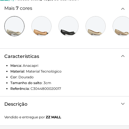
Mais
7
cores
Características
Marca:
Anacapri
Material
:
Material Tecnológico
Cor
:
Dourado
Tamanho do salto
:
3cm
Referência:
C3044800020017
Descrição
Sapato Anacapri dourado de salto bloco baixo. O modelo
Vendido e entregue por
ZZ MALL
fechado possui biqueira preta arredondada com detalhe de
lacinho delicado na gáspea. De material similar a couro,