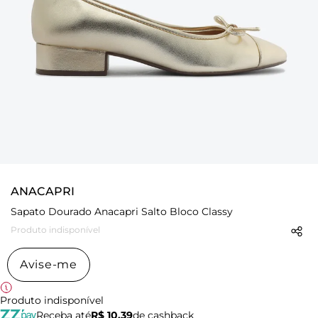
ANACAPRI
Sapato Dourado Anacapri Salto Bloco Classy
Produto indisponível
Avise-me
Produto indisponível
Receba até
R$ 10,39
de cashback