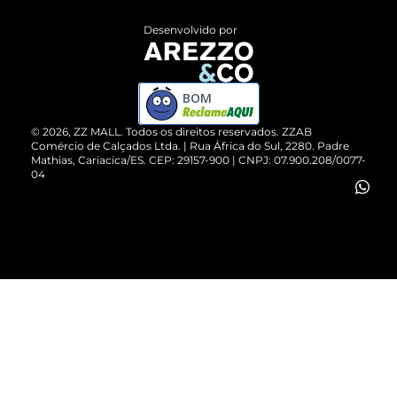
Entrega
ZZ Influ
Desenvolvido por
Devolução do Produto
ZZ MALL é confiável
Compre pelo WhatsApp
ZZPay
BOM
Cartão Presente
©
2026
, ZZ MALL. Todos os direitos reservados.
ZZAB
Comércio de Calçados Ltda. | Rua África do Sul, 2280. Padre
Mathias, Cariacica/ES. CEP: 29157-900 | CNPJ: 07.900.208/0077-
Vendas Corporativas
04