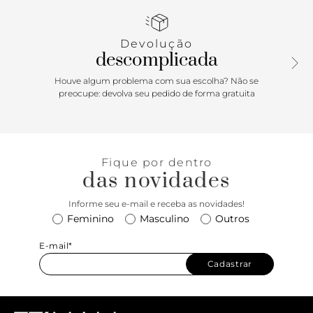
com acabamento brilhoso, vem com salto em bloco baixo,
garantindo maior conforto e estabilidade no calce. Pode
apostar no uso diário em rotinas intensas de escritório e
Devolução
naqueles momentos de lazer com total praticidade.
descomplicada
Porque Apostar: Delicadeza no calce. O sapato de salto
Houve algum problema com sua escolha? Não se
bloco baixo Anacapri é puro conforto com o maior estilo.
preocupe: devolva seu pedido de forma gratuita
Super feminino, o charme fica por conta do modelo bicolor
em preto e branco e lacinho delicado na gáspea. Perfeito
para um dia intenso de trabalho e emendar no happy hour.
Conforto na rotina, estabilidade no calce e muita
Fique por dentro
praticidade. Versátil, o saltinho em bloco vai bem com
das novidades
looks arrumadinhos para o trabalho, quanto para aquele
jeans e t-shirt descolada, para um mood mais descontraído.
Informe seu e-mail e receba as novidades!
Feminino
Masculino
Outros
E-mail*
Cadastrar