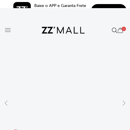
Baixe o APP e Garanta Frete 
BAIXAR
Grátis*
5.0
0