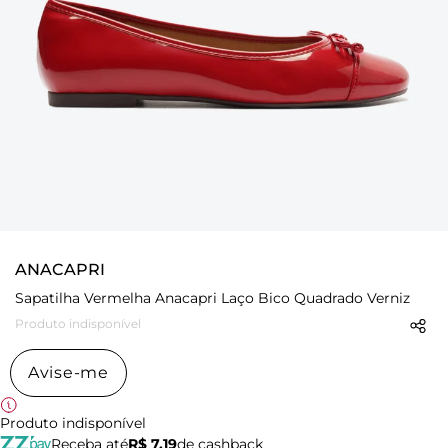
ANACAPRI
Sapatilha Vermelha Anacapri Laço Bico Quadrado Verniz
Produto indisponível
Avise-me
Produto indisponível
Receba até
R$ 7,19
de cashback