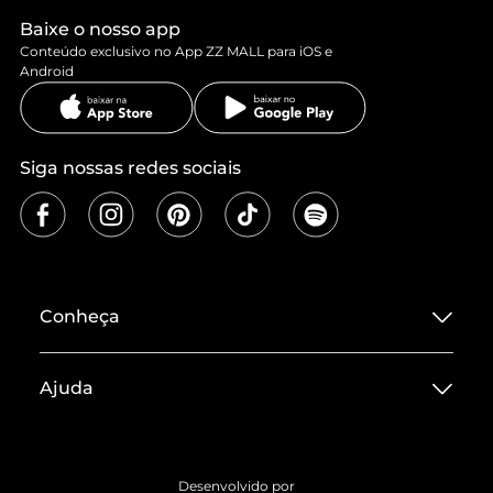
Baixe o nosso app
Conteúdo exclusivo no App ZZ MALL para iOS e
Android
Siga nossas redes sociais
Conheça
Sobre ZZ MALL
Ajuda
Termos de Uso
Central de Atendimento
Políticas de Privacidade
Entrega
ZZ Influ
Desenvolvido por