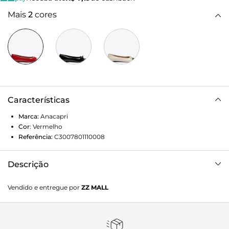
Mais
2
cores
Características
Marca:
Anacapri
Cor
:
Vermelho
Referência:
C3007801110008
Descrição
Sapatilha Laço Bico Quadrado Verniz Vermelha. O modelo
Vendido e entregue por
ZZ MALL
fechado possui biqueira vermelha arredondada com
detalhe de lacinho delicado na gáspea. De material similar
a couro, com acabamento brilhoso, vem com leve saltinho
emborrachado, garantindo maior conforto e estabilidade