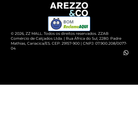
Devolução do Produto
ZZ MALL é confiável
Compre pelo WhatsApp
ZZPay
BOM
Cartão Presente
©
2026
, ZZ MALL. Todos os direitos reservados.
ZZAB
Comércio de Calçados Ltda. | Rua África do Sul, 2280. Padre
Mathias, Cariacica/ES. CEP: 29157-900 | CNPJ: 07.900.208/0077-
Vendas Corporativas
04