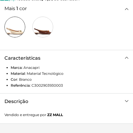
Mais
1
cor
Características
Marca:
Anacapri
Material
:
Material Tecnológico
Cor
:
Branco
Referência:
C3002903930003
Descrição
Sapatilha slingback de bico fino, com detalhe em pedraria,
Vendido e entregue por
ZZ MALL
na cor branca. O modelo de material similar ao couro
possui solado rasteiro emborrachado, com leve saltinho
traseiro e bico fino. Estilo slingback - aberta atrás,