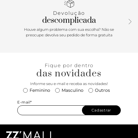
apresenta recorte arredondado no cabedal, com aplicação
de maxi adorno redondo em pedraria colorida, com
Devolução
contorno metálico sobre a gáspea. Traz tiras finas
descomplicada
conectadas ao cabedal que seguem pelas laterais em
elástico, contornando o calcanhar. Com palmilha bege e
Houve algum problema com sua escolha? Não se
assinatura Anacapri, a sapatilha deixa o peito do pé e
preocupe: devolva seu pedido de forma gratuita
calcanhar à mostra. Porque Apostar: Para descomplicar a
rotina na hora de compor os seus looks, a sapatilha
slingback, traz para a temporada de Verão’26, a tendência
da aplicação de adornos imponentes no cabedal: descolada
Fique por dentro
e fashion, o modelo com maxi pedraria, deixa o calce
das novidades
elegante e ultra feminino. Simplesmente per-fei-ta para
curtir o pôr do sol, uma baladinha noturna no maior
Informe seu e-mail e receba as novidades!
conforto, aquele jantar na beira da piscina ou festa na praia.
Feminino
Masculino
Outros
Pronta?
E-mail*
Cadastrar