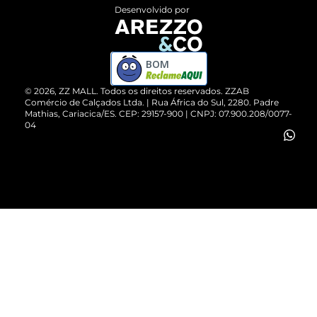
Entrega
ZZ Influ
Desenvolvido por
Devolução do Produto
ZZ MALL é confiável
Compre pelo WhatsApp
ZZPay
BOM
Cartão Presente
©
2026
, ZZ MALL. Todos os direitos reservados.
ZZAB
Comércio de Calçados Ltda. | Rua África do Sul, 2280. Padre
Mathias, Cariacica/ES. CEP: 29157-900 | CNPJ: 07.900.208/0077-
Vendas Corporativas
04