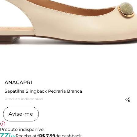
ANACAPRI
Sapatilha Slingback Pedraria Branca
Produto indisponível
Avise-me
Produto indisponível
Receba até
R$ 7,99
de cashback