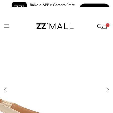
Baixe o APP e Garanta Frete 
BAIXAR
Grátis*
5.0
0