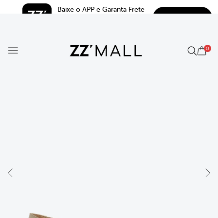
Baixe o APP e Garanta Frete 
BAIXAR
Grátis*
5.0
0