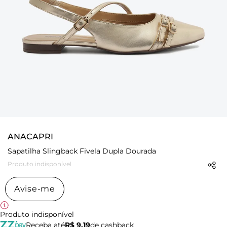
ANACAPRI
Sapatilha Slingback Fivela Dupla Dourada
Produto indisponível
Avise-me
Produto indisponível
Receba até
R$ 9,19
de cashback