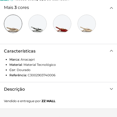
Mais
3
cores
Características
Marca:
Anacapri
Material
:
Material Tecnológico
Cor
:
Dourado
Referência:
C3002903740006
Descrição
Sapatilha slingback com detalhe em fivela dupla, na cor
Vendido e entregue por
ZZ MALL
dourada. O modelo de bico fino possui solado rasteiro
emborrachado marrom, com leve saltinho traseiro. Feita
em material similar ao couro com acabamento