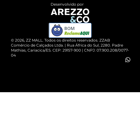
Entrega
ZZ Influ
Desenvolvido por
Devolução do Produto
ZZ MALL é confiável
Compre pelo WhatsApp
ZZPay
BOM
Cartão Presente
©
2026
, ZZ MALL. Todos os direitos reservados.
ZZAB
Comércio de Calçados Ltda. | Rua África do Sul, 2280. Padre
Mathias, Cariacica/ES. CEP: 29157-900 | CNPJ: 07.900.208/0077-
Vendas Corporativas
04