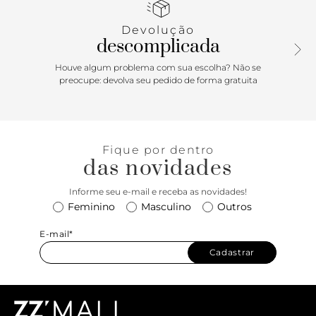
envernizado, traz fecho estilo slingback em tira elástica que
contorna o calcanhar. Com design imponente de recortes
Devolução
no cabedal, traz aplicação de duas tirinhas afiveladas
descomplicada
laterais - sobre a gáspea - e outra tirinha afivelada na
transversal do peito de pé, com detalhe em costura
Houve algum problema com sua escolha? Não se
pespontada e delicada no contorno das tiras. Com palmilha
preocupe: devolva seu pedido de forma gratuita
comfy no mesmo tom da sapatilha e assinatura Anacapri.
Porque Apostar:O calce simples no mood easy & chic é
uma das grandes tendências para a temporada de inverno
Anacapri. A sapatilha slingback será a sua melhor amiga na
Fique por dentro
hora de compor o visual para todos os momentos, do office
das novidades
ao lazer. Comfy e elegante, as tirinhas afiveladas no cabedal
dão o charme extra para a peça. Você vai arrasar por onde
Informe seu e-mail e receba as novidades!
for.
Feminino
Masculino
Outros
E-mail*
Cadastrar