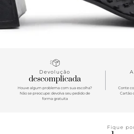
Devolução
A
descomplicada
Houve algum problema com sua escolha?
Conte co
Não se preocupe: devolva seu pedido de
Cartão d
forma gratuita
Fique po