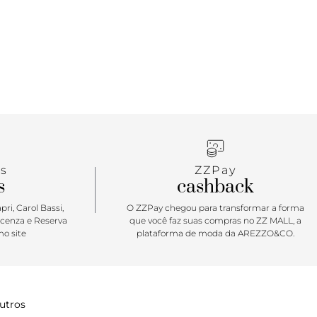
s
ZZPay
s
cashback
ri, Carol Bassi,
O ZZPay chegou para transformar a forma
icenza e Reserva
que você faz suas compras no ZZ MALL, a
o site
plataforma de moda da AREZZO&CO.
utros