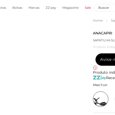
otas
Bolsas
Marcas
ZZ pay
Magazzine
Sale
Home
Sa
ANACAPRI
SAPATILHA S
Produto indis
Avise
Produto ind
Rece
Mais
1
cor