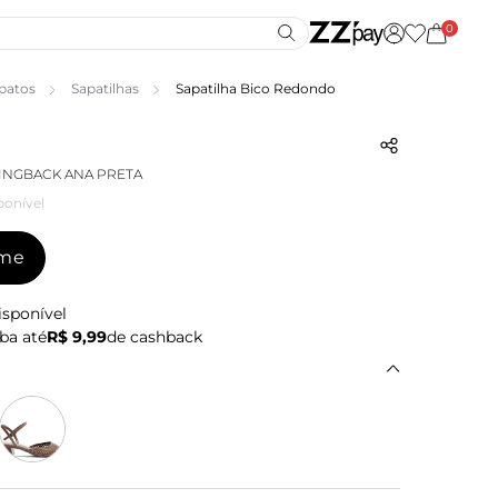
0
patos
Sapatilhas
Sapatilha Bico Redondo
LINGBACK ANA PRETA
ponível
-me
isponível
ba até
R$ 9,99
de cashback