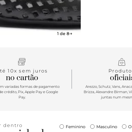
1 de 8
té 10x sem juros
Produto
no cartão
oficiai
m variadas formas de pagamento:
Arezzo, Schutz, Vans, Anacap
e crédito, Pix, Apple Pay e Google
Brizza, Alexandre Birman, V
Pay.
juntas num mesm
r dentro
Feminino
Masculino
O