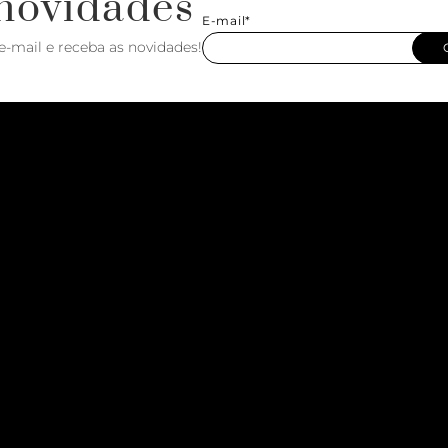
novidades
E-mail*
e-mail e receba as novidades!