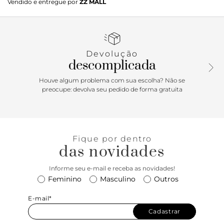
Vendido e entregue por
ZZ MALL
De solado emborrachado com leve saltinho e biqueira
redonda, traz cabedal com recorte arredondado sobre o
peito do pé, formato ajustado nas laterais e biqueira preta
com efeito envernizado. O modelo traz aplicação de lacinho
delicado na gáspea. Com palmilha comfy e assinatura
Devolução
Anacapri. Porque Apostar: Sapatilha Anacapri nos pés é um
descomplicada
clássico com um toque de sofisticação - simplesmente
perfeita para compor produções de trabalho e eventos.
Houve algum problema com sua escolha? Não se
Versátil, ela vem para a temporada em tom bicolor, com
preocupe: devolva seu pedido de forma gratuita
biqueira envernizada. Atemporal, esse modelinho é ultra
comfy, com um toque delicado no lacinho. De calce
simples, arremate a produção com estilo. Trend absoluta!
Fique por dentro
das novidades
Informe seu e-mail e receba as novidades!
Feminino
Masculino
Outros
E-mail*
Cadastrar