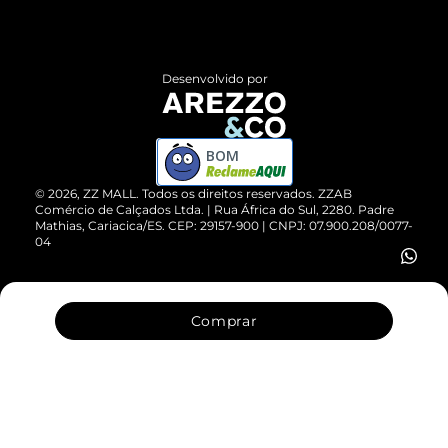
Termos de Uso
Central de Atendimento
Políticas de Privacidade
Entrega
ZZ Influ
Desenvolvido por
Devolução do Produto
ZZ MALL é confiável
Compre pelo WhatsApp
ZZPay
BOM
Cartão Presente
©
2026
, ZZ MALL. Todos os direitos reservados.
ZZAB
Comércio de Calçados Ltda. | Rua África do Sul, 2280. Padre
Mathias, Cariacica/ES. CEP: 29157-900 | CNPJ: 07.900.208/0077-
Vendas Corporativas
04
Comprar