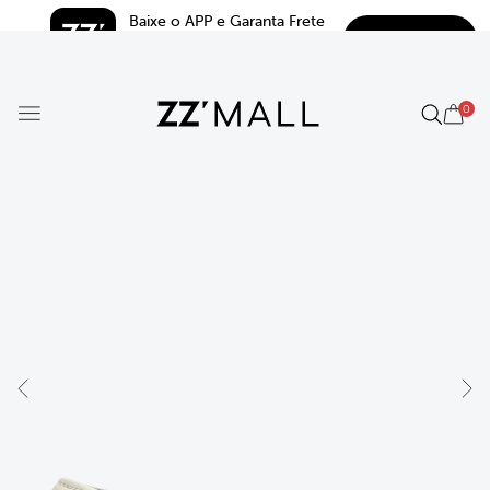
Baixe o APP e Garanta Frete 
BAIXAR
Grátis*
5.0
0