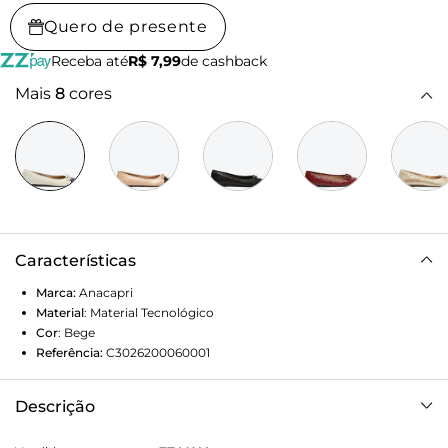
Quero de presente
Receba até
R$ 7,99
de cashback
Mais
8
cores
Características
Marca:
Anacapri
Material
:
Material Tecnológico
Cor
:
Bege
Referência:
C3026200060001
Descrição
Sapatilha bicolor, com detalhe em laço, em preto e branco.