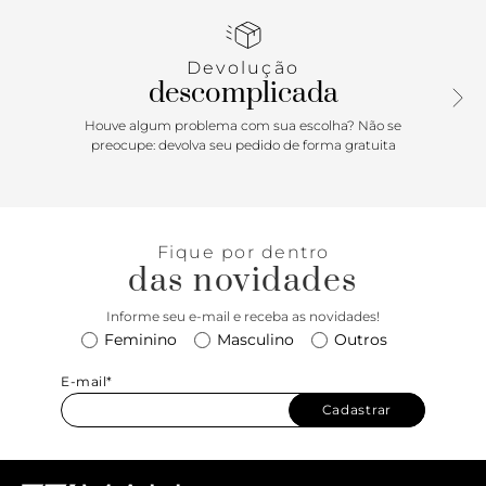
Além disso, seu fácil calce proporciona praticidade e
conforto para os seus dias.
Devolução
descomplicada
Houve algum problema com sua escolha? Não se
preocupe: devolva seu pedido de forma gratuita
Fique por dentro
das novidades
Informe seu e-mail e receba as novidades!
Feminino
Masculino
Outros
E-mail*
Cadastrar