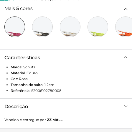
Mais
5
cores
Características
Marca:
Schutz
Material
:
Couro
Cor
:
Rosa
Tamanho do salto
:
1.2cm
Referência:
S2006102780008
Descrição
Uma sapatilha superdiferenciada, com traseira aberta e
Vendido e entregue por
ZZ MALL
bico fino em couro. Seu cabedal apresenta uma logomania
inovadora e moderna, agregando um toque único ao visual.