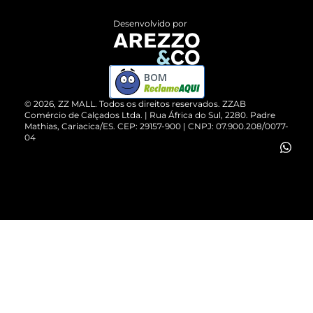
Entrega
ZZ Influ
Desenvolvido por
Devolução do Produto
ZZ MALL é confiável
Compre pelo WhatsApp
ZZPay
BOM
Cartão Presente
©
2026
, ZZ MALL. Todos os direitos reservados.
ZZAB
Comércio de Calçados Ltda. | Rua África do Sul, 2280. Padre
Mathias, Cariacica/ES. CEP: 29157-900 | CNPJ: 07.900.208/0077-
Vendas Corporativas
04