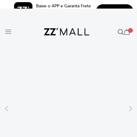
Baixe o APP e Garanta Frete 
BAIXAR
Grátis*
5.0
0