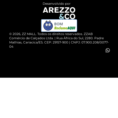
Entrega
ZZ Influ
Desenvolvido por
Devolução do Produto
ZZ MALL é confiável
Compre pelo WhatsApp
ZZPay
BOM
Cartão Presente
©
2026
, ZZ MALL. Todos os direitos reservados.
ZZAB
Comércio de Calçados Ltda. | Rua África do Sul, 2280. Padre
Mathias, Cariacica/ES. CEP: 29157-900 | CNPJ: 07.900.208/0077-
Vendas Corporativas
04