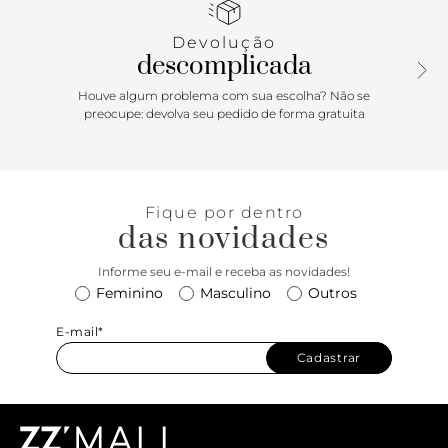
Possui biqueira arredondada, salto rasteiro e aplicação de
tira trançada que forma um laço central na gáspea. Com
Devolução
contorno superior em destaque e costura pesponto.
descomplicada
Porque Apostar
Houve algum problema com sua escolha? Não se
preocupe: devolva seu pedido de forma gratuita
Verdadeiro ícone, a sapatilha ANACAPRI é aquele shape que
vai bem com tudo! Delicada e feminina, é a companhia
mais do que perfeita para criar um visual romântico e
estiloso, graças ao detalhe do lacinho em tira trançada. Se
Fique por dentro
jogue sem erro nesse clássico com informação de moda e
das novidades
arrase!
Informe seu e-mail e receba as novidades!
Feminino
Masculino
Outros
E-mail*
Cadastrar