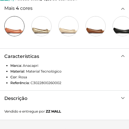
Mais
4
cores
Características
Marca:
Anacapri
Material
:
Material Tecnológico
Cor
:
Rosa
Referência:
C3022800260002
Descrição
O sol chega para iluminar nossas vidas nesse verão e a
Vendido e entregue por
ZZ MALL
musa da nossa campanha vem para aquecer nossos
corações com seu sorriso iluminado. Com vocês, Juliette
no VERÃO 2023 ANACAPRI! Sapatilha ANACAPRI rosa gaia.