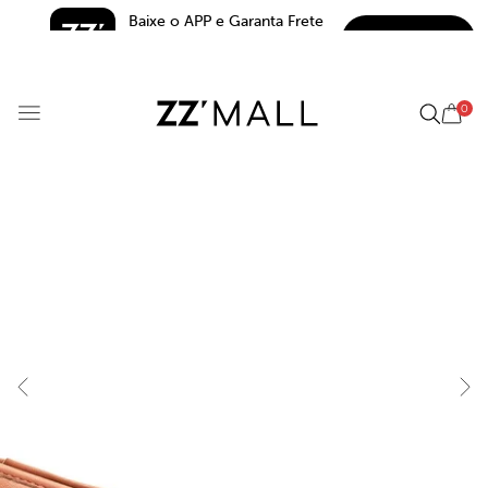
Baixe o APP e Garanta Frete 
BAIXAR
Grátis*
5.0
0