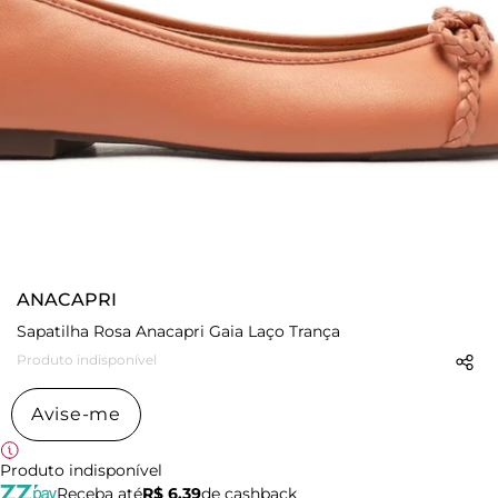
ANACAPRI
Sapatilha Rosa Anacapri Gaia Laço Trança
Produto indisponível
Avise-me
Produto indisponível
Receba até
R$ 6,39
de cashback