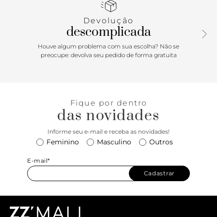
Devolução
descomplicada
Houve algum problema com sua escolha? Não se
preocupe: devolva seu pedido de forma gratuita
Fique por dentro
das novidades
Informe seu e-mail e receba as novidades!
Feminino
Masculino
Outros
E-mail*
Cadastrar