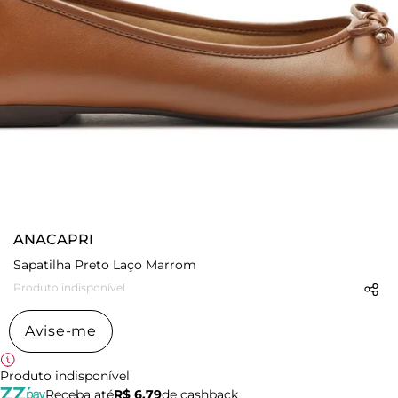
ANACAPRI
Sapatilha Preto Laço Marrom
Produto indisponível
Avise-me
Produto indisponível
Receba até
R$ 6,79
de cashback