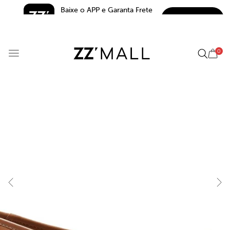
Baixe o APP e Garanta Frete 
BAIXAR
Grátis*
5.0
0