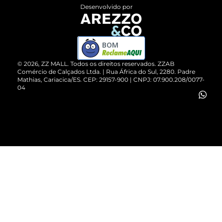
Entrega
ZZ Influ
Desenvolvido por
Devolução do Produto
ZZ MALL é confiável
Compre pelo WhatsApp
ZZPay
BOM
Cartão Presente
©
2026
, ZZ MALL. Todos os direitos reservados.
ZZAB
Comércio de Calçados Ltda. | Rua África do Sul, 2280. Padre
Mathias, Cariacica/ES. CEP: 29157-900 | CNPJ: 07.900.208/0077-
Vendas Corporativas
04