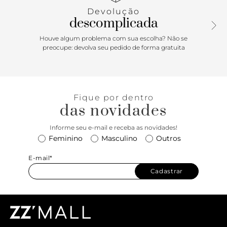
inscrição do nome da marca, exibe todo o peito do pé e
Devolução
calcanhar.
descomplicada
Houve algum problema com sua escolha? Não se
preocupe: devolva seu pedido de forma gratuita
Fique por dentro
das novidades
Informe seu e-mail e receba as novidades!
Feminino
Masculino
Outros
E-mail*
Cadastrar