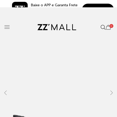
Baixe o APP e Garanta Frete 
BAIXAR
Grátis*
5.0
0