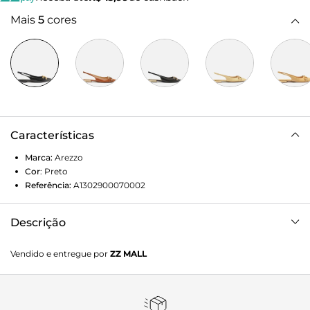
Mais
5
cores
Características
Marca:
Arezzo
Cor
:
Preto
Referência:
A1302900070002
Descrição
Sapatilha preta com textura snake. O modelo tem salto
Vendido e entregue por
ZZ MALL
rasteiro e bico fino. Aberta atrás, possui recorte
arredondado no cabedal e aplicação de bridão metálico
dourado. Traz tira fina conectada ao cabedal que segue
pelas laterais e contorna o calcanhar. Com palmilha preta e