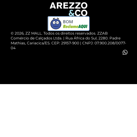
Devolução do Produto
ZZ MALL é confiável
Compre pelo WhatsApp
ZZPay
BOM
Cartão Presente
©
2026
, ZZ MALL. Todos os direitos reservados.
ZZAB
Comércio de Calçados Ltda. | Rua África do Sul, 2280. Padre
Mathias, Cariacica/ES. CEP: 29157-900 | CNPJ: 07.900.208/0077-
Vendas Corporativas
04