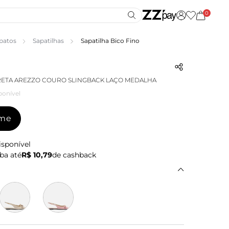
0
patos
Sapatilhas
Sapatilha Bico Fino
RETA AREZZO COURO SLINGBACK LAÇO MEDALHA
ponível
-me
isponível
ba até
R$ 10,79
de cashback