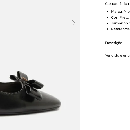
Característica
Marca:
Are
Cor
:
Preto
Tamanho d
Referência
Descrição
Sapatilha fe
Vendido e ent
e formato q
duplo e meda
conectada ao
calcanhar e 
superior do 