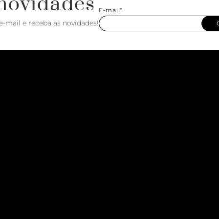
novidades
E-mail*
e-mail e receba as novidades!