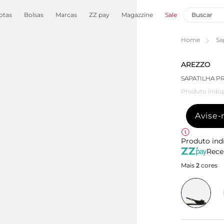
otas
Bolsas
Marcas
ZZ pay
Magazzine
Sale
Home
Sa
AREZZO
SAPATILHA P
Produto indis
Avise
Produto ind
Rece
Mais
2
cores