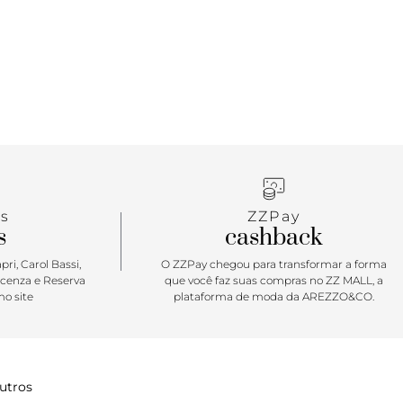
s
ZZPay
s
cashback
ri, Carol Bassi,
O ZZPay chegou para transformar a forma
icenza e Reserva
que você faz suas compras no ZZ MALL, a
o site
plataforma de moda da AREZZO&CO.
utros