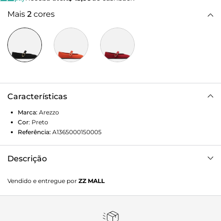
Mais
2
cores
Características
Marca:
Arezzo
Cor
:
Preto
Referência:
A1365000150005
Descrição
Sapatilha boneca preta acamurçada. O sapato tem salto
Vendido e entregue por
ZZ MALL
rasteiro, base emborrachada e formato arredondado na
ponta. Fechada, traz recorte em U no cabedal e tira larga na
parte superior do pé com fecho em fivela grande, dourada e
oval na lateral. Exibe toda a parte superior do pé.