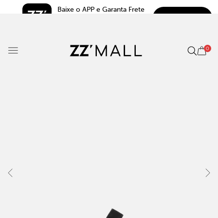
Baixe o APP e Garanta Frete 
BAIXAR
Grátis*
5.0
0