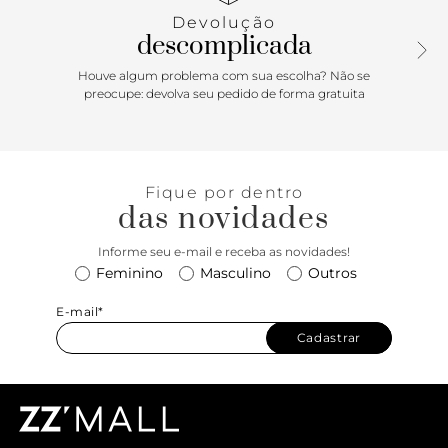
Devolução
descomplicada
Houve algum problema com sua escolha? Não se
preocupe: devolva seu pedido de forma gratuita
Fique por dentro
das novidades
Informe seu e-mail e receba as novidades!
Feminino
Masculino
Outros
E-mail*
Cadastrar