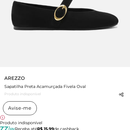
AREZZO
Sapatilha Preta Acamurçada Fivela Oval
Produto indisponível
Avise-me
Produto indisponível
Receba até
R$ 15,99
de cashback