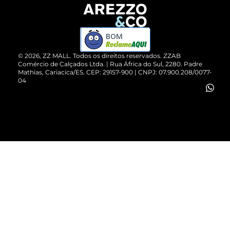
Devolução do Produto
ZZ MALL é confiável
Compre pelo WhatsApp
ZZPay
BOM
Cartão Presente
©
2026
, ZZ MALL. Todos os direitos reservados.
ZZAB
Comércio de Calçados Ltda. | Rua África do Sul, 2280. Padre
Mathias, Cariacica/ES. CEP: 29157-900 | CNPJ: 07.900.208/0077-
Vendas Corporativas
04