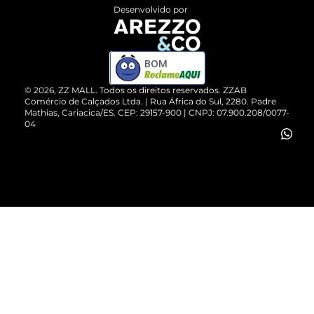
Entrega
ZZ Influ
Desenvolvido por
Devolução do Produto
ZZ MALL é confiável
Compre pelo WhatsApp
ZZPay
BOM
Cartão Presente
©
2026
, ZZ MALL. Todos os direitos reservados.
ZZAB
Comércio de Calçados Ltda. | Rua África do Sul, 2280. Padre
Mathias, Cariacica/ES. CEP: 29157-900 | CNPJ: 07.900.208/0077-
Vendas Corporativas
04