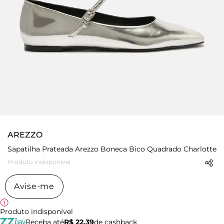
AREZZO
Sapatilha Prateada Arezzo Boneca Bico Quadrado Charlotte
Produto indisponível
Avise-me
Produto indisponível
Receba até
R$ 22,39
de cashback