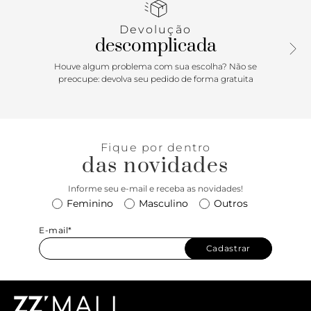
inscrição do nome da marca. Exibe todo o peito do pé.
Devolução
descomplicada
Houve algum problema com sua escolha? Não se
preocupe: devolva seu pedido de forma gratuita
Fique por dentro
das novidades
Informe seu e-mail e receba as novidades!
Feminino
Masculino
Outros
E-mail*
Cadastrar