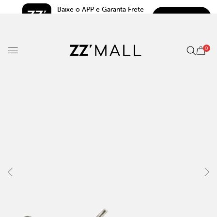
Baixe o APP e Garanta Frete 
BAIXAR
Grátis*
5.0
0