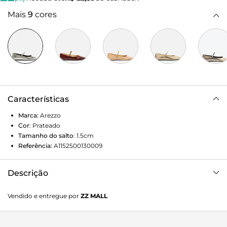
Mais
9
cores
Características
Marca:
Arezzo
Cor
:
Prateado
Tamanho do salto
:
1.5cm
Referência:
A1152500130009
Descrição
Sapatilha prateada. O modelo tem salto rasteiro, base
Vendido e entregue por
ZZ MALL
emborrachada e bico quadrado. Fechada, traz recorte
arredondado no cabedal, tira afivelada sobre o peito do pé e
formato ajustado nas laterais. Com interno preto e