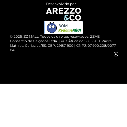
Entrega
ZZ Influ
Desenvolvido por
Devolução do Produto
ZZ MALL é confiável
Compre pelo WhatsApp
ZZPay
BOM
Cartão Presente
©
2026
, ZZ MALL. Todos os direitos reservados.
ZZAB
Comércio de Calçados Ltda. | Rua África do Sul, 2280. Padre
Mathias, Cariacica/ES. CEP: 29157-900 | CNPJ: 07.900.208/0077-
Vendas Corporativas
04