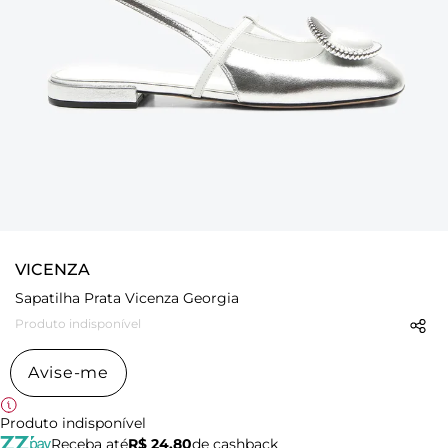
VICENZA
Sapatilha Prata Vicenza Georgia
Produto indisponível
Avise-me
Produto indisponível
Receba até
R$ 24,80
de cashback