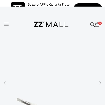
Baixe o APP e Garanta Frete 
BAIXAR
Grátis*
5.0
0