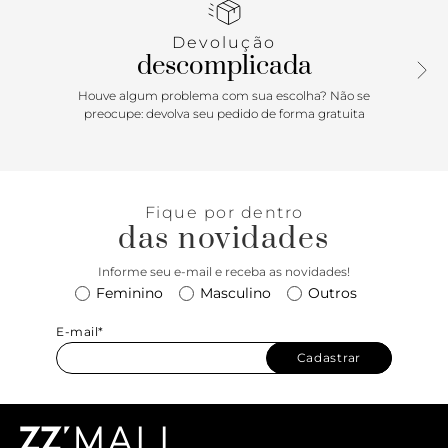
e jovialidade ao produto.
Devolução
descomplicada
Houve algum problema com sua escolha? Não se
preocupe: devolva seu pedido de forma gratuita
Fique por dentro
das novidades
Informe seu e-mail e receba as novidades!
Feminino
Masculino
Outros
E-mail*
Cadastrar