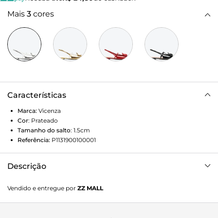
Mais
3
cores
Características
Marca:
Vicenza
Cor
:
Prateado
Tamanho do salto
:
1.5cm
Referência:
P1131900100001
Descrição
A clássica sapatilha ballerina renovada em um design
Vendido e entregue por
ZZ MALL
moderno, surge no couro metalizado prata trazendo o DNA
e a identidade VCZ traduzidas em uma peça com shape
orgânico. Design autoral que traz o toque de personalidade