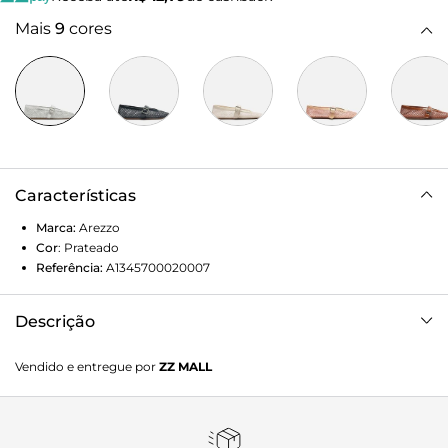
Mais
9
cores
Características
Marca:
Arezzo
Cor
:
Prateado
Referência:
A1345700020007
Descrição
Sapatilha feminina prata em tela. O sapato é vazado, tem
Vendido e entregue por
ZZ MALL
salto rasteiro e formato arredondado na ponta. Fechada,
traz recorte em U no cabedal e tira em verniz na parte
superior do pé com fivela metálica lateral. Com contorno
superior envernizado.