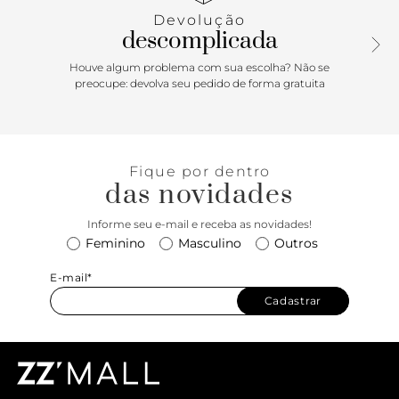
Devolução
descomplicada
Houve algum problema com sua escolha? Não se
preocupe: devolva seu pedido de forma gratuita
Fique por dentro
das novidades
Informe seu e-mail e receba as novidades!
Feminino
Masculino
Outros
E-mail*
Cadastrar