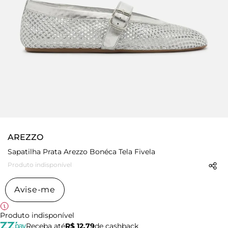
AREZZO
Sapatilha Prata Arezzo Bonéca Tela Fivela
Produto indisponível
Avise-me
Produto indisponível
Receba até
R$ 12,79
de cashback