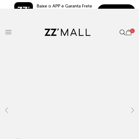
Baixe o APP e Garanta Frete 
BAIXAR
Grátis*
5.0
0