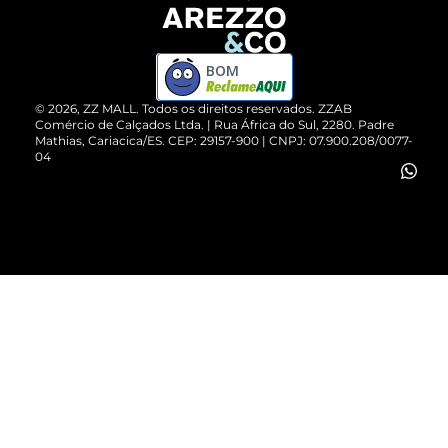
Devolução do Produto
ZZ MALL é confiável
Compre pelo WhatsApp
ZZPay
BOM
Cartão Presente
©
2026
, ZZ MALL. Todos os direitos reservados.
ZZAB
Comércio de Calçados Ltda. | Rua África do Sul, 2280. Padre
Mathias, Cariacica/ES. CEP: 29157-900 | CNPJ: 07.900.208/0077-
Vendas Corporativas
04