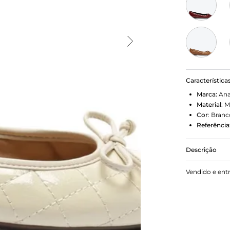
Característica
Marca:
Ana
Material
:
M
Cor
:
Branc
Referência
Descrição
Sapatilha A
Vendido e ent
arredondado
escolha perf
praticidade
tudo e em qu
office ou e
feminina co