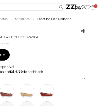
0
patos
Sapatilhas
Sapatilha Bico Redondo
ATELASSÊ OFFICE BRANCA
ponível
-me
isponível
ba até
R$ 6,79
de cashback