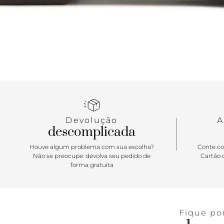
Devolução
A
descomplicada
Houve algum problema com sua escolha?
Conte co
Não se preocupe: devolva seu pedido de
Cartão d
forma gratuita
Fique po