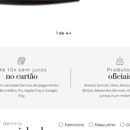
sem esforço
1 de 4
té 10x sem juros
Produto
no cartão
oficiai
m variadas formas de pagamento:
Arezzo, Schutz, Vans, Anacap
e crédito, Pix, Apple Pay e Google
Brizza, Alexandre Birman, V
Pay.
juntas num mesm
r dentro
Feminino
Masculino
O