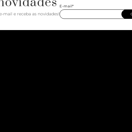
novidades
E-mail*
e-mail e receba as novidades!