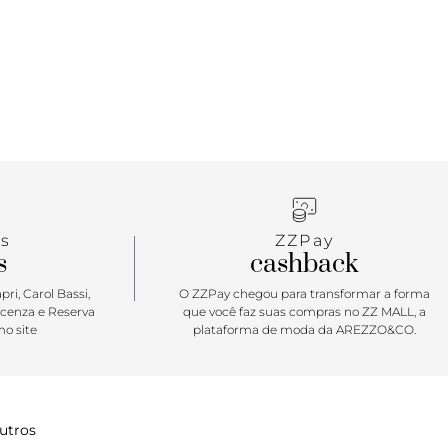
.
s
ZZPay
s
cashback
ri, Carol Bassi,
O ZZPay chegou para transformar a forma
icenza e Reserva
que você faz suas compras no ZZ MALL, a
o site
plataforma de moda da AREZZO&CO.
utros