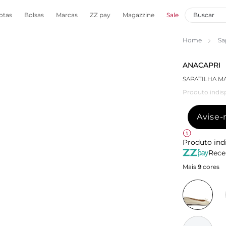
otas
Bolsas
Marcas
ZZ pay
Magazzine
Sale
Home
Sa
ANACAPRI
SAPATILHA M
Produto indis
Avise
Produto ind
Rece
Mais
9
cores