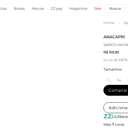
otas
Bolsas
Marcas
ZZ pay
Magazzine
Sale
Home
Sa
ANACAPRI
SAPATILHA M
R$ 159,90
ou 2x de R$79
Tamanhos
33
34
Comprar
Adiciona
Rece
Mais
7
cores