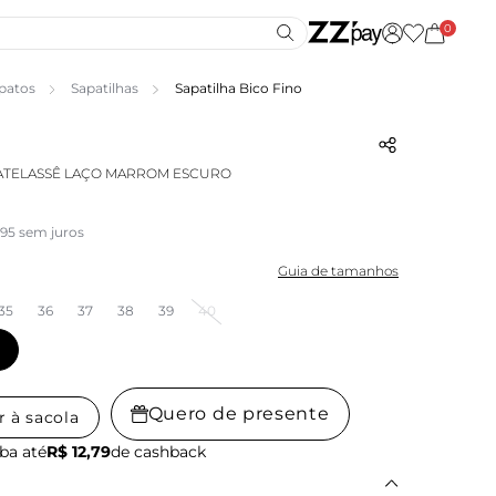
0
patos
Sapatilhas
Sapatilha Bico Fino
ATELASSÊ LAÇO MARROM ESCURO
,95 sem juros
Guia de tamanhos
35
36
37
38
39
40
Quero de presente
r à sacola
ba até
R$ 12,79
de cashback