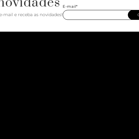
novidades
E-mail*
e-mail e receba as novidades!