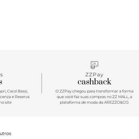
indispensável e quando se trata de um modelo
delicado e feminino como esse, ela simplesmente
nda mais essencial. Esse modelo de sapatilha com
e nó é simplesmente versátil e permite inúmeras
 perfeita para compor o look do dia a dia de
para ocasiões mais descontraídas. Aposte!
s
ZZPay
s
cashback
ri, Carol Bassi,
O ZZPay chegou para transformar a forma
icenza e Reserva
que você faz suas compras no ZZ MALL, a
o site
plataforma de moda da AREZZO&CO.
utros