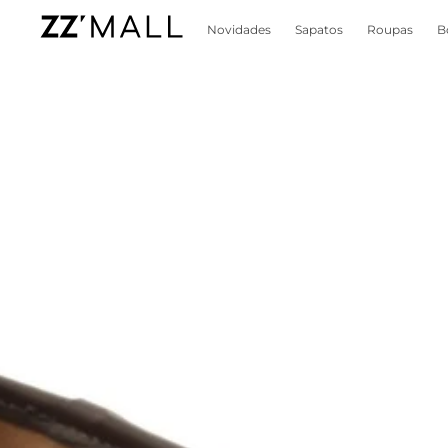
Novidades
Sapatos
Roupas
B