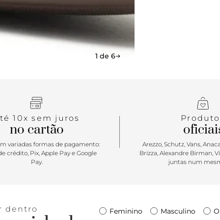
um curinga 
com design 
se torna ai
aplicação d
combinações,
trabalho ou 
1 de 6
té 10x sem juros
Produto
no cartão
oficiai
m variadas formas de pagamento:
Arezzo, Schutz, Vans, Anacap
e crédito, Pix, Apple Pay e Google
Brizza, Alexandre Birman, V
Pay.
juntas num mesm
r dentro
Feminino
Masculino
O