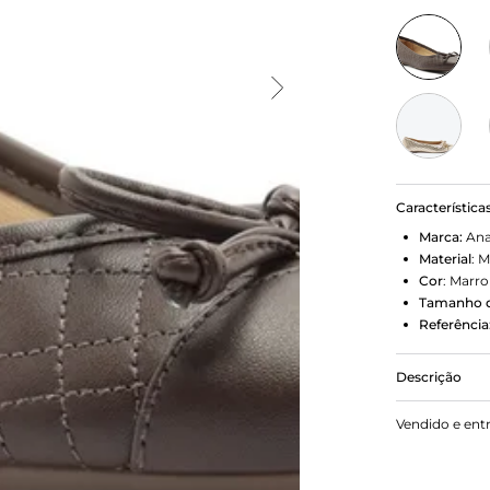
Característica
Marca:
Ana
Material
:
M
Cor
:
Marr
Tamanho d
Referência
Descrição
Sapatilha M
Vendido e ent
arredondado
peito do pé 
por toda a e