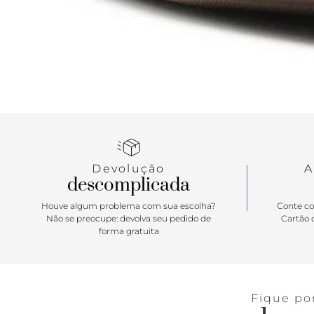
Devolução
A
descomplicada
Houve algum problema com sua escolha?
Conte co
Não se preocupe: devolva seu pedido de
Cartão d
forma gratuita
Fique po