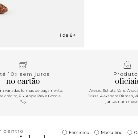
1 de 6
té 10x sem juros
Produto
no cartão
oficiai
m variadas formas de pagamento:
Arezzo, Schutz, Vans, Anacap
e crédito, Pix, Apple Pay e Google
Brizza, Alexandre Birman, V
Pay.
juntas num mesm
r dentro
Feminino
Masculino
O