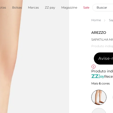
otas
Bolsas
Marcas
ZZ pay
Magazzine
Sale
Home
Sa
AREZZO
SAPATILHA M
Produto indis
Avise
Produto ind
Rece
Mais
6
cores