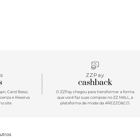
s
ZZPay
s
cashback
ri, Carol Bassi,
O ZZPay chegou para transformar a forma
icenza e Reserva
que você faz suas compras no ZZ MALL, a
o site
plataforma de moda da AREZZO&CO.
utros