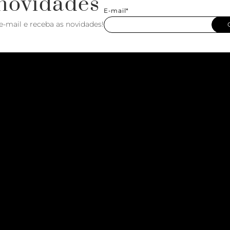
novidades
E-mail*
e-mail e receba as novidades!