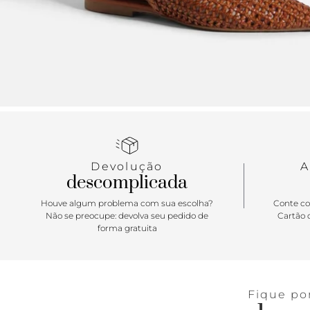
Devolução
A
descomplicada
Houve algum problema com sua escolha?
Conte co
Não se preocupe: devolva seu pedido de
Cartão d
forma gratuita
Fique po