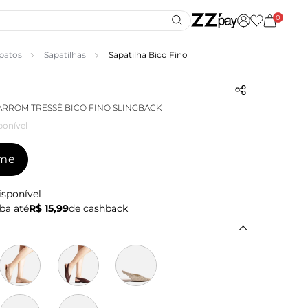
0
patos
Sapatilhas
Sapatilha Bico Fino
ARROM TRESSÊ BICO FINO SLINGBACK
ponível
-me
isponível
ba até
R$ 15,99
de cashback