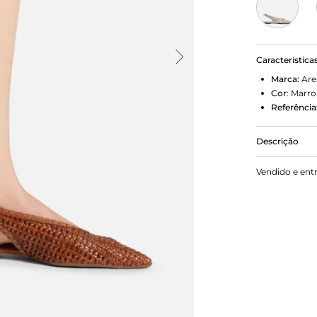
Característica
Marca:
Are
Cor
:
Marr
Referência
Descrição
Sapatilha f
Vendido e ent
fina. Traz 
parte superi
elástico int
cor da sapa