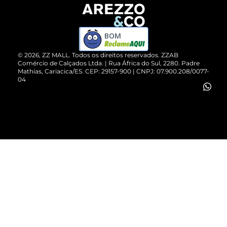
Devolução do Produto
ZZ MALL é confiável
Compre pelo WhatsApp
ZZPay
BOM
Cartão Presente
©
2026
, ZZ MALL. Todos os direitos reservados.
ZZAB
Comércio de Calçados Ltda. | Rua África do Sul, 2280. Padre
Mathias, Cariacica/ES. CEP: 29157-900 | CNPJ: 07.900.208/0077-
Vendas Corporativas
04