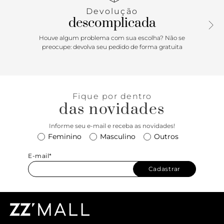
aplicado na gáspea. Apresenta solado emborrachado com
Devolução
leve saltinho e palmilha comfy, com assinatura Anacapri.
descomplicada
Porque Apostar: Sapatilha feminina é item indispensável! A
Houve algum problema com sua escolha? Não se
queridinha mais comfy nos pés das Anacapri Lovers.
preocupe: devolva seu pedido de forma gratuita
Clássica e bem feminina, é puro conforto! O mood leve
com aplicação de lacinho delicado traz ainda mais charme
para a sapatilha feminina, deixando o seu calce ainda mais
simples. Versátil e atemporal, vai ser destaque por onde
Fique por dentro
passar, pois ela combina com absolutamente tu-do! Se
das novidades
joga, <3
Informe seu e-mail e receba as novidades!
Feminino
Masculino
Outros
E-mail*
Cadastrar