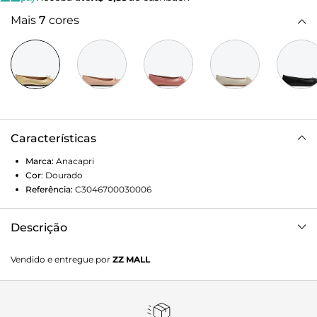
Mais
7
cores
Características
Marca:
Anacapri
Cor
:
Dourado
Referência:
C3046700030006
Descrição
Sapatilha Classic Laço Dourada. O modelo tem construção
Vendido e entregue por
ZZ MALL
clássica e best seller, com recorte arredondado sobre o
peito de pé. Fechada, de salto rasteiro e biqueira
arredondada. Apresenta cabedal com contorno superior
em destaque e costura em pesponto. Com laço delicado