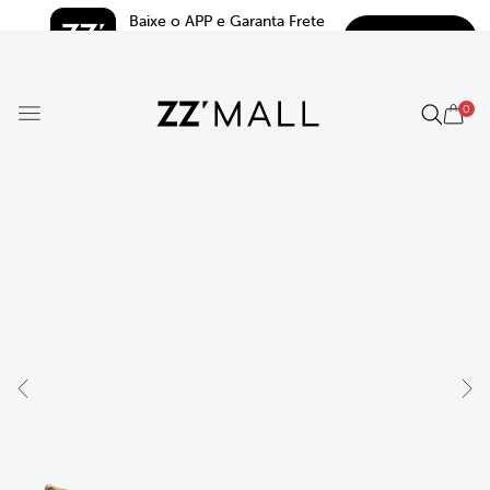
Baixe o APP e Garanta Frete 
BAIXAR
Grátis*
5.0
0