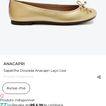
ANACAPRI
Sapatilha Dourada Anacapri Laço Lisa
Produto indisponível
Avise-me
Produto indisponível
Receba até
R$ 6,39
de cashback