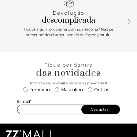
Devolução
descomplicada
Houve algum problema com sua escolha? Não se
preocupe: devolva seu pedido de forma gratuita
Fique por dentro
das novidades
Informe seu e-mail e receba as novidades!
Feminino
Masculino
Outros
E-mail*
Cadastrar