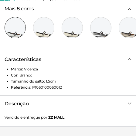
Mais
8
cores
Características
Marca:
Vicenza
Cor
:
Branco
Tamanho do salto
:
1.5cm
Referência:
P1060100060012
Descrição
A clássica sapatilha boneca renovada em um design
Vendido e entregue por
ZZ MALL
moderno, surge no couro verniz branca com tira estilo
mary jane. Um best seller VCZ, perfeita para quem busca
praticidade, estilo e autenticidade.