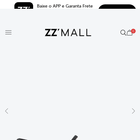
Baixe o APP e Garanta Frete 
BAIXAR
Grátis*
5.0
0