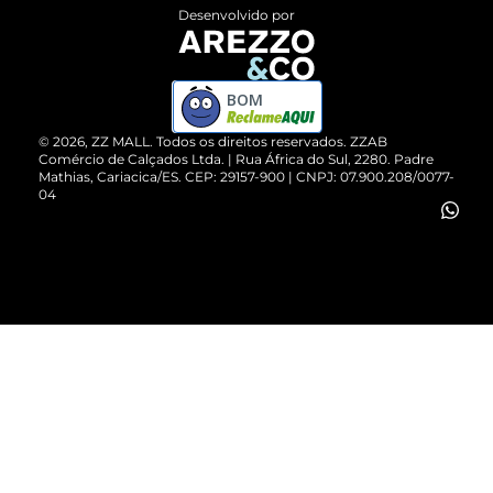
Entrega
ZZ Influ
Desenvolvido por
Devolução do Produto
ZZ MALL é confiável
Compre pelo WhatsApp
ZZPay
BOM
Cartão Presente
©
2026
, ZZ MALL. Todos os direitos reservados.
ZZAB
Comércio de Calçados Ltda. | Rua África do Sul, 2280. Padre
Mathias, Cariacica/ES. CEP: 29157-900 | CNPJ: 07.900.208/0077-
Vendas Corporativas
04