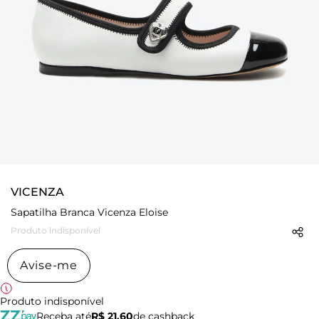
VICENZA
Sapatilha Branca Vicenza Eloise
Produto indisponível
Avise-me
Produto indisponível
Receba até
R$ 21,60
de cashback