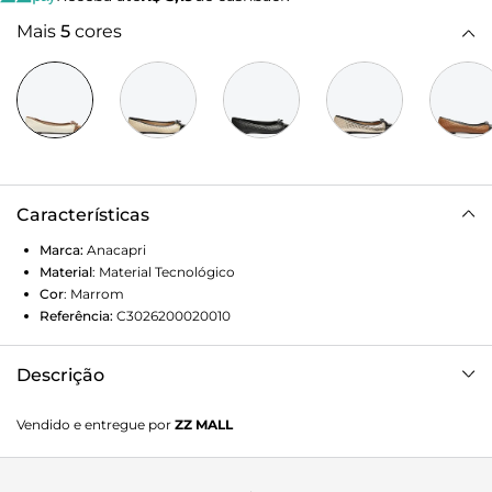
Mais
5
cores
Características
Marca:
Anacapri
Material
:
Material Tecnológico
Cor
:
Marrom
Referência:
C3026200020010
Descrição
Sapatilha ANACAPRI branca em matelassê, possui biqueira
Vendido e entregue por
ZZ MALL
arredondada e detalhes na cor marrom. Leva o
acabamento matelassê e laço pequeno na gáspea.