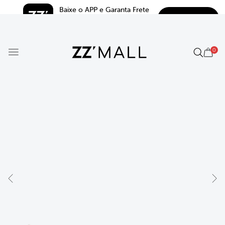
Baixe o APP e Garanta Frete 
BAIXAR
Grátis*
5.0
0