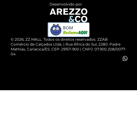
Entrega
ZZ Influ
Desenvolvido por
Devolução do Produto
ZZ MALL é confiável
Compre pelo WhatsApp
ZZPay
BOM
Cartão Presente
©
2026
, ZZ MALL. Todos os direitos reservados.
ZZAB
Comércio de Calçados Ltda. | Rua África do Sul, 2280. Padre
Mathias, Cariacica/ES. CEP: 29157-900 | CNPJ: 07.900.208/0077-
Vendas Corporativas
04