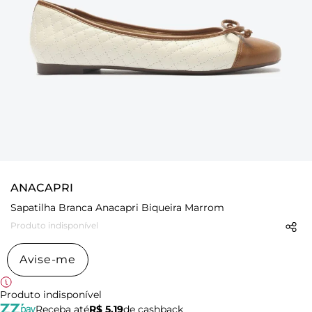
ANACAPRI
Sapatilha Branca Anacapri Biqueira Marrom
Produto indisponível
Avise-me
Produto indisponível
Receba até
R$ 5,19
de cashback