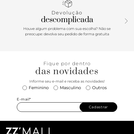
Porque Apostar
Devolução
O look office pede por uma rasteira bicolor! Naturalmente
descomplicada
chique e prática, ela arremata produções com o seu visual
sofisticado e calce confortável. Invista em peças de
Houve algum problema com sua escolha? Não se
alfaiataria, calças jeans estruturadas de cintura alta ou saias
preocupe: devolva seu pedido de forma gratuita
midi. O segredo está na escolha de peças levemente
ajustadas no corpo! Amou? Escolha a sua cor favorita e
arrase!
Fique por dentro
das novidades
Informe seu e-mail e receba as novidades!
Feminino
Masculino
Outros
E-mail*
Cadastrar