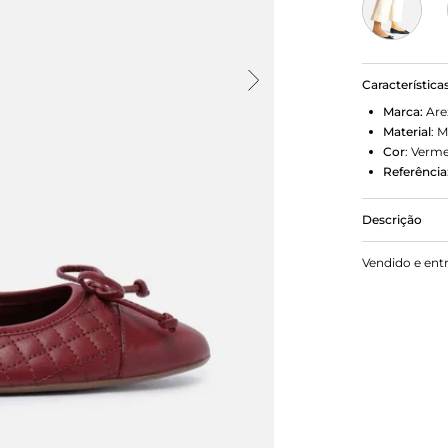
Característica
Marca:
Are
Material
:
M
Cor
:
Verme
Referência
Descrição
Sapatilha fe
Vendido e ent
formato fino
e recorte ar
ainda aplic
cor do sapa