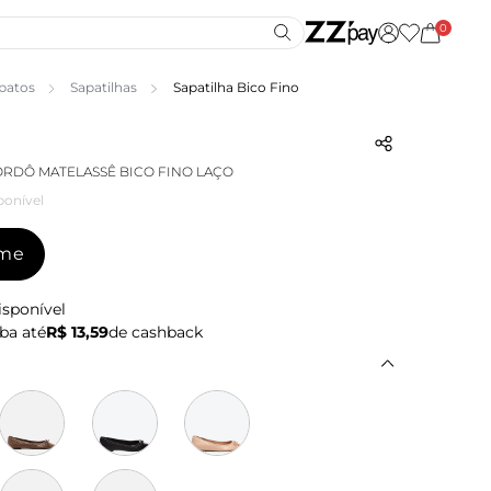
0
patos
Sapatilhas
Sapatilha Bico Fino
ORDÔ MATELASSÊ BICO FINO LAÇO
ponível
-me
isponível
ba até
R$ 13,59
de cashback