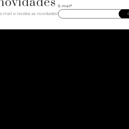
novidades
E-mail*
e-mail e receba as novidades!