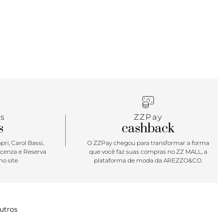
s
ZZPay
s
cashback
ri, Carol Bassi,
O ZZPay chegou para transformar a forma
icenza e Reserva
que você faz suas compras no ZZ MALL, a
o site
plataforma de moda da AREZZO&CO.
utros