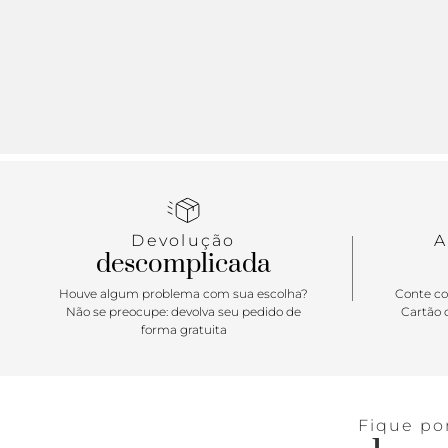
Devolução
A
descomplicada
Houve algum problema com sua escolha?
Conte co
Não se preocupe: devolva seu pedido de
Cartão d
forma gratuita
Fique po