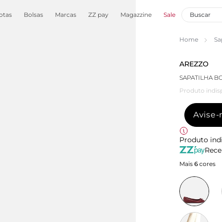
otas
Bolsas
Marcas
ZZ pay
Magazzine
Sale
Home
Sa
AREZZO
SAPATILHA B
Produto indis
Avise
Produto ind
Rece
Mais
6
cores