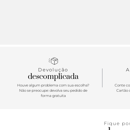
Devolução
A
descomplicada
Houve algum problema com sua escolha?
Conte co
Não se preocupe: devolva seu pedido de
Cartão d
forma gratuita
Fique po