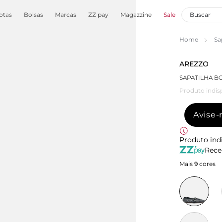
otas
Bolsas
Marcas
ZZ pay
Magazzine
Sale
Home
Sa
AREZZO
SAPATILHA B
Produto indis
Avise
Produto ind
Rece
Mais
9
cores