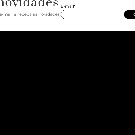
novidades
E-mail*
e-mail e receba as novidades!