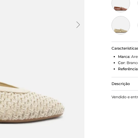
Característica
Marca:
Are
Cor
:
Branc
Referência
Descrição
Sapatilha f
Vendido e ent
salto rastei
recorte em U
pé com fivel
envernizado