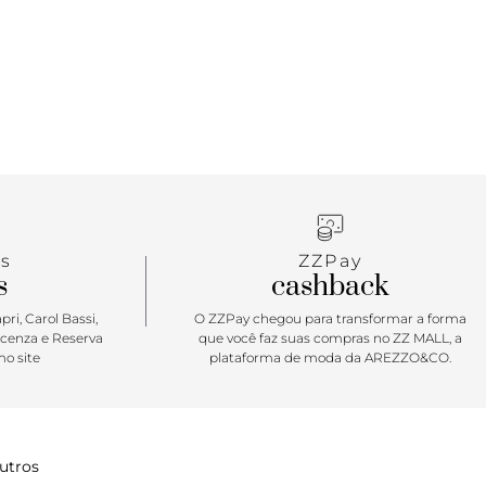
s
ZZPay
s
cashback
ri, Carol Bassi,
O ZZPay chegou para transformar a forma
icenza e Reserva
que você faz suas compras no ZZ MALL, a
o site
plataforma de moda da AREZZO&CO.
utros