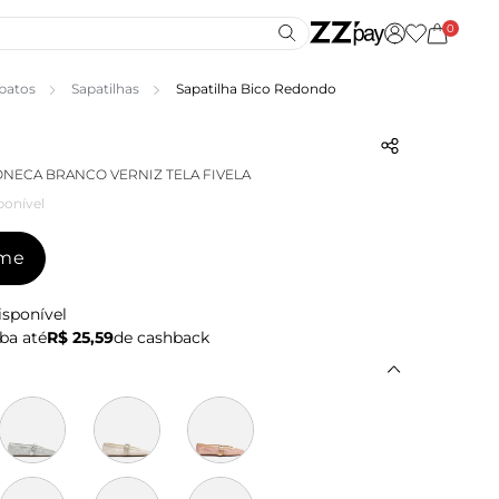
0
patos
Sapatilhas
Sapatilha Bico Redondo
ONECA BRANCO VERNIZ TELA FIVELA
ponível
-me
isponível
ba até
R$ 25,59
de cashback