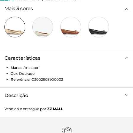
Mais
3
cores
Características
Marca:
Anacapri
Cor
:
Dourado
Referência:
C3002903900002
Descrição
Sapatilha de bico fino, com detalhe em laço, na cor
Vendido e entregue por
ZZ MALL
dourada. De material similar ao couro com efeito
envernizado, o modelo possui solado rasteiro
emborrachado, com leve saltinho traseiro. Apresenta
aplicação de lacinho delicado na gáspea, com ponteiras