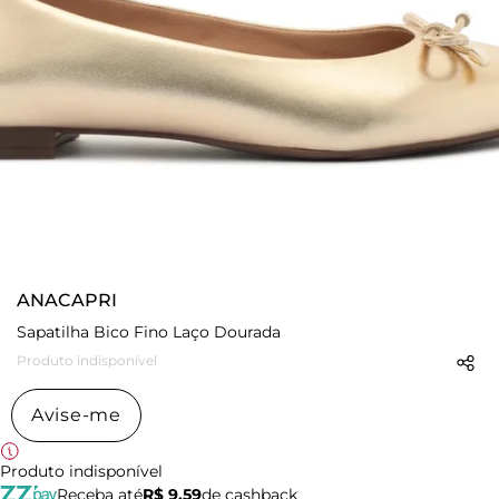
ANACAPRI
Sapatilha Bico Fino Laço Dourada
Produto indisponível
Avise-me
Produto indisponível
Receba até
R$ 9,59
de cashback