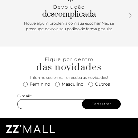
metálicas. Fechada, com recorte arredondado no cabedal,
Devolução
traz palmilha confortável, com assinatura Anacapri. Porque
descomplicada
Apostar: Comfy & Chic, a sapatilha de bico fino vem para a
temporada com um toque delicado e feminino com o
Houve algum problema com sua escolha? Não se
lacinho na gáspea. Simplesmente per-fei-ta para a
preocupe: devolva seu pedido de forma gratuita
produção no office, passeios e curtir os dias incríveis da
estação no poder absoluto.
Fique por dentro
das novidades
Informe seu e-mail e receba as novidades!
Feminino
Masculino
Outros
E-mail*
Cadastrar