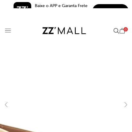
Baixe o APP e Garanta Frete 
BAIXAR
Grátis*
5.0
0