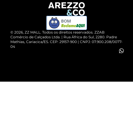
Devolução do Produto
ZZ MALL é confiável
Compre pelo WhatsApp
ZZPay
BOM
Cartão Presente
©
2026
, ZZ MALL. Todos os direitos reservados.
ZZAB
Comércio de Calçados Ltda. | Rua África do Sul, 2280. Padre
Mathias, Cariacica/ES. CEP: 29157-900 | CNPJ: 07.900.208/0077-
Vendas Corporativas
04