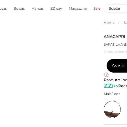
otas
Bolsas
Marcas
ZZ pay
Magazzine
Sale
Home
S
ANACAPRI
SAPATILHA 
Produto indis
Avise
Produto ind
Rece
Mais
1
cor