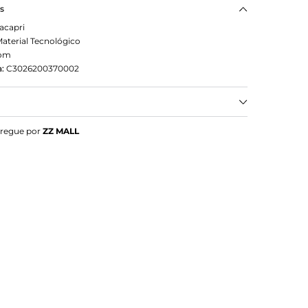
as
acapri
aterial Tecnológico
om
:
C3026200370002
ailarina Tachas Marrom
tregue por
ZZ MALL