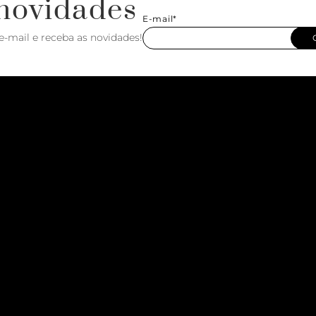
novidades
E-mail*
e-mail e receba as novidades!