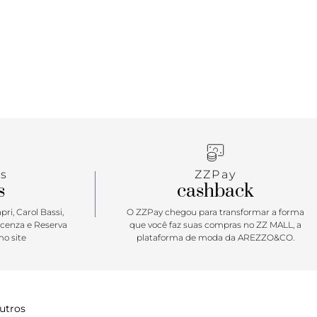
s
ZZPay
s
cashback
ri, Carol Bassi,
O ZZPay chegou para transformar a forma
icenza e Reserva
que você faz suas compras no ZZ MALL, a
o site
plataforma de moda da AREZZO&CO.
utros