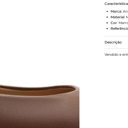
Característic
Marca:
An
Material
:
M
Cor
:
Marr
Referência
Descrição
Sapatilha B
Vendido e en