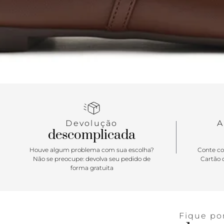
Devolução
A
descomplicada
Houve algum problema com sua escolha?
Conte co
Não se preocupe: devolva seu pedido de
Cartão d
forma gratuita
Fique po