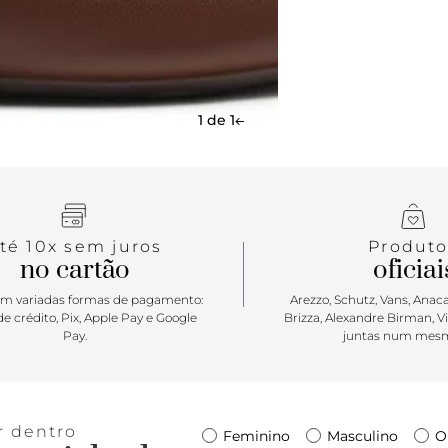
1 de 1
té 10x sem juros
Produto
no cartão
oficiai
m variadas formas de pagamento:
Arezzo, Schutz, Vans, Anacap
e crédito, Pix, Apple Pay e Google
Brizza, Alexandre Birman, V
Pay.
juntas num mesm
r dentro
Feminino
Masculino
O