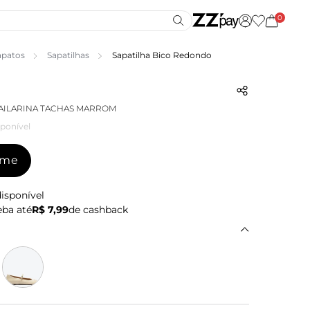
0
apatos
Sapatilhas
Sapatilha Bico Redondo
BAILARINA TACHAS MARROM
ponível
-me
isponível
ba até
R$ 7,99
de cashback