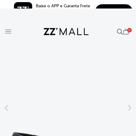
Baixe o APP e Garanta Frete 
BAIXAR
Grátis*
5.0
0