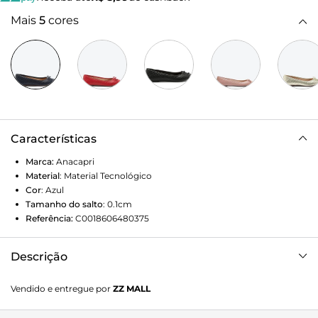
Mais
5
cores
Características
Marca:
Anacapri
Material
:
Material Tecnológico
Cor
:
Azul
Tamanho do salto
:
0.1cm
Referência:
C0018606480375
Descrição
A sapatilha é o nosso crush da vida! O modelo azul com
Vendido e entregue por
ZZ MALL
acabamento em matelassê e detalhe em tope é mega fofo
para acompanhar nossos looks mais quentinhos e