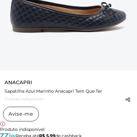
ANACAPRI
Sapatilha Azul Marinho Anacapri Tem Que Ter
Produto indisponível
Avise-me
Produto indisponível
Receba até
R$ 5,99
de cashback