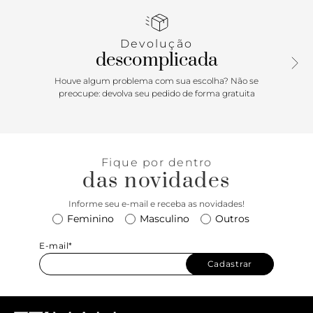
charmosos do inverno - Dá pra resistir?
Devolução
descomplicada
Houve algum problema com sua escolha? Não se
preocupe: devolva seu pedido de forma gratuita
Fique por dentro
das novidades
Informe seu e-mail e receba as novidades!
Feminino
Masculino
Outros
E-mail*
Cadastrar