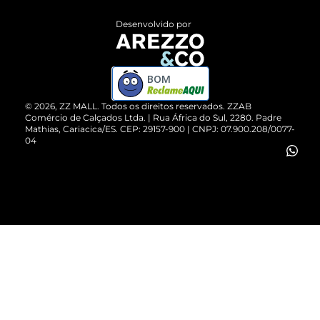
Entrega
ZZ Influ
Desenvolvido por
Devolução do Produto
ZZ MALL é confiável
Compre pelo WhatsApp
ZZPay
BOM
Cartão Presente
©
2026
, ZZ MALL. Todos os direitos reservados.
ZZAB
Comércio de Calçados Ltda. | Rua África do Sul, 2280. Padre
Mathias, Cariacica/ES. CEP: 29157-900 | CNPJ: 07.900.208/0077-
Vendas Corporativas
04