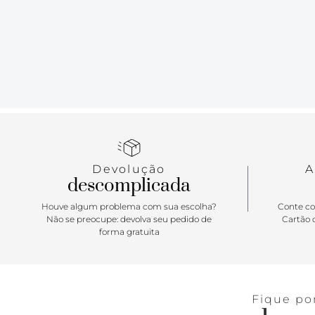
Devolução
A
descomplicada
Houve algum problema com sua escolha?
Conte co
Não se preocupe: devolva seu pedido de
Cartão d
forma gratuita
Fique po