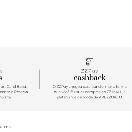
s
ZZPay
s
cashback
ri, Carol Bassi,
O ZZPay chegou para transformar a forma
icenza e Reserva
que você faz suas compras no ZZ MALL, a
o site
plataforma de moda da AREZZO&CO.
utros