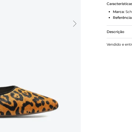
Característica
Marca:
Sch
Referência
Descrição
" As sapatil
Vendido e ent
descontraído
com acabame
ainda a cha
profissional
querer usar 