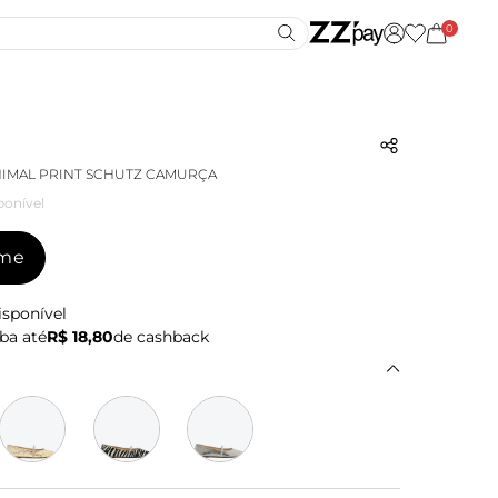
0
NIMAL PRINT SCHUTZ CAMURÇA
ponível
-me
isponível
ba até
R$ 18,80
de cashback