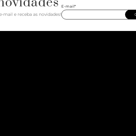
novidades
E-mail*
e-mail e receba as novidades!