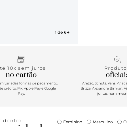
1 de 6
té 10x sem juros
Produto
no cartão
oficiai
m variadas formas de pagamento:
Arezzo, Schutz, Vans, Anacap
e crédito, Pix, Apple Pay e Google
Brizza, Alexandre Birman, V
Pay.
juntas num mesm
r dentro
Feminino
Masculino
O