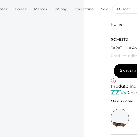
otas
Bolsas
Marcas
ZZ pay
Magazzine
Sale
Home
SCHUTZ
SAPATILHA A
Produto indis
Avise
Produto ind
Rece
Mais
3
cores