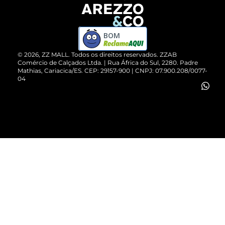
Devolução do Produto
ZZ MALL é confiável
Compre pelo WhatsApp
ZZPay
BOM
Cartão Presente
©
2026
, ZZ MALL. Todos os direitos reservados.
ZZAB
Comércio de Calçados Ltda. | Rua África do Sul, 2280. Padre
Mathias, Cariacica/ES. CEP: 29157-900 | CNPJ: 07.900.208/0077-
Vendas Corporativas
04