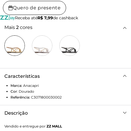
Quero de presente
Receba até
R$ 7,99
de cashback
Mais
2
cores
Características
Marca:
Anacapri
Cor
:
Dourado
Referência:
C3071800030002
Descrição
Rasteira glam de tiras assimétricas com encaixe, na cor
Vendido e entregue por
ZZ MALL
bege. O modelo possui solado rasteiro e emborrachado,