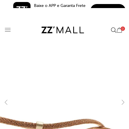
Baixe o APP e Garanta Frete 
BAIXAR
Grátis*
5.0
0