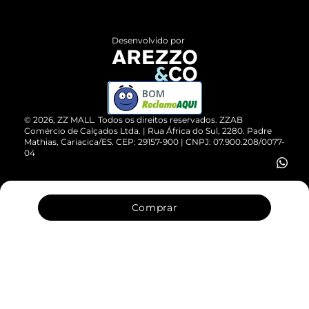
Central de Atendimento
Políticas de Privacidade
Entrega
ZZ Influ
Desenvolvido por
Devolução do Produto
ZZ MALL é confiável
Compre pelo WhatsApp
ZZPay
BOM
Cartão Presente
©
2026
, ZZ MALL. Todos os direitos reservados.
ZZAB
Comércio de Calçados Ltda. | Rua África do Sul, 2280. Padre
Mathias, Cariacica/ES. CEP: 29157-900 | CNPJ: 07.900.208/0077-
Vendas Corporativas
04
Comprar