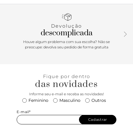
com leve saltinho traseiro. De biqueira moderna quadrada,
apresenta cabedal com detalhe glam em manta brilhosa
aplicada nas tiras. O design imponente traz uma tira sobre
os dedos e outra sobre o peito de pé. Possui uma tira
Devolução
central elástica que separa os dedos e perpassa pela lateral
descomplicada
contornando o calcanhar, presa na lateral oposta,
proporcionando o calce de encaixe. Com palmilha
Houve algum problema com sua escolha? Não se
acolchoada contornada com pespontos delicados e no
preocupe: devolva seu pedido de forma gratuita
mesmo tom da rasteira, com assinatura Anacapri em
carimbo metálico. Porque Apostar: Alerta para a trend mais
comfy & glam da temporada solar: a rasteirinha surge com
uma proposta imponente no design das tiras, dando um
Fique por dentro
toque chique e sofisticado no calce easy, de encaixe.
das novidades
Versátil e atemporal, vai ser destaque por onde passar, pois
ela combina com absolutamente tu-do! Super charmosa e
Informe seu e-mail e receba as novidades!
elegante, ela garante o glow up no visual. É tempo de
Feminino
Masculino
Outros
celebrar com leveza e conforto, sim, por favor!
E-mail*
Cadastrar