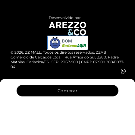
Central de Atendimento
Políticas de Privacidade
Entrega
ZZ Influ
Desenvolvido por
Devolução do Produto
ZZ MALL é confiável
Compre pelo WhatsApp
ZZPay
BOM
Cartão Presente
©
2026
, ZZ MALL. Todos os direitos reservados.
ZZAB
Comércio de Calçados Ltda. | Rua África do Sul, 2280. Padre
Mathias, Cariacica/ES. CEP: 29157-900 | CNPJ: 07.900.208/0077-
Vendas Corporativas
04
Comprar