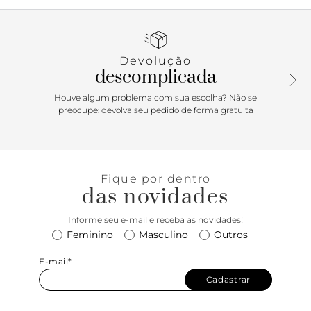
couro - com detalhe glam em manta brilhosa - apresenta
cabedal com design vazado e imponente, com tiras
bombadas, presas por tachas metálicas que se unem na
parte central da peça - presas nas laterais. Possui uma tira
Devolução
fina bombada traseira, que contorna o calcanhar, com
descomplicada
fecho afivelado lateral. De biqueira arredondada, possui
salto em bloco baixo, com palmilha acolchoada comfy, no
Houve algum problema com sua escolha? Não se
mesmo tom da sandália, com assinatura Anacapri. Porque
preocupe: devolva seu pedido de forma gratuita
Apostar: Alerta para a trend mais comfy & glam da
temporada solar: a sandália de saltinho em bloco - com
detalhes de tirinhas com textura brilhosa e adornos
metálicos no cabedal - vai fazer sua cabeça. Super
Fique por dentro
charmosa e elegante, ela garante o glow up no visual. É
das novidades
tempo de celebrar com leveza e conforto, sim, por favor!
Informe seu e-mail e receba as novidades!
Feminino
Masculino
Outros
E-mail*
Cadastrar