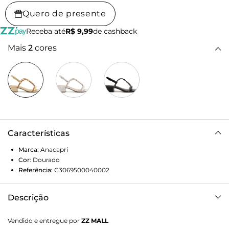
Quero de presente
Receba até
R$ 9,99
de cashback
Mais
2
cores
Características
Marca:
Anacapri
Cor
:
Dourado
Referência:
C3069500040002
Descrição
Sandália de salto bloco de multitiras glam, com adorno
Vendido e entregue por
ZZ MALL
metálico, na cor bege. O modelo de material similar ao