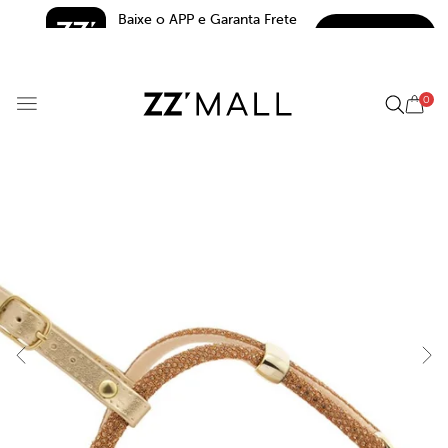
Baixe o APP e Garanta Frete 
BAIXAR
Grátis*
5.0
0