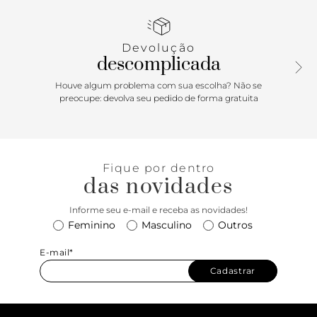
de tira única e o bico redondo, trazendo um toque clássico
e atemporal. O fechamento em tiras duplas com fivelas no
tornozelo adiciona um charme extra e garante um ajuste
Devolução
impecável. O salto alto fino traz aquela dose de elegância
descomplicada
que eleva qualquer visual.
Houve algum problema com sua escolha? Não se
preocupe: devolva seu pedido de forma gratuita
Fique por dentro
das novidades
Informe seu e-mail e receba as novidades!
Feminino
Masculino
Outros
E-mail*
Cadastrar