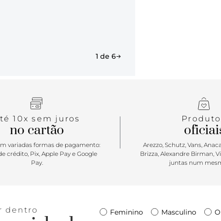
elegância.
1 de 6
té 10x sem juros
Produto
no cartão
oficiai
m variadas formas de pagamento:
Arezzo, Schutz, Vans, Anacap
e crédito, Pix, Apple Pay e Google
Brizza, Alexandre Birman, V
Pay.
juntas num mesm
r dentro
Feminino
Masculino
O