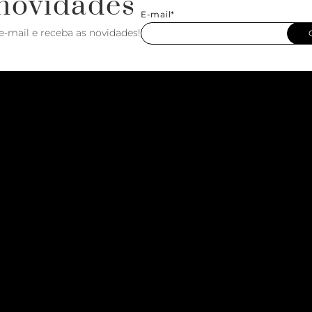
novidades
E-mail*
e-mail e receba as novidades!