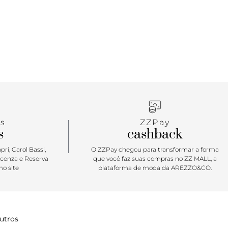
s
ZZPay
s
cashback
ri, Carol Bassi,
O ZZPay chegou para transformar a forma
icenza e Reserva
que você faz suas compras no ZZ MALL, a
o site
plataforma de moda da AREZZO&CO.
utros