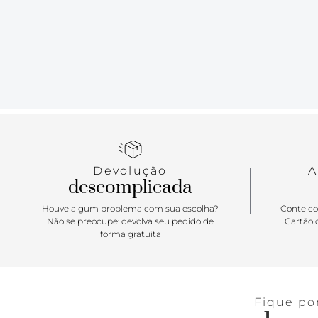
Devolução
A
descomplicada
Houve algum problema com sua escolha?
Conte co
Não se preocupe: devolva seu pedido de
Cartão d
forma gratuita
Fique po