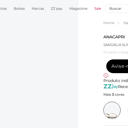
otas
Bolsas
Marcas
ZZ pay
Magazzine
Sale
Home
Sa
ANACAPRI
SANDÁLIA SL
Produto indis
Avise
Produto ind
Rece
Mais
3
cores