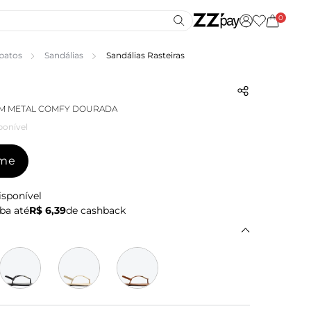
0
patos
Sandálias
Sandálias Rasteiras
IM METAL COMFY DOURADA
ponível
-me
isponível
ba até
R$ 6,39
de cashback