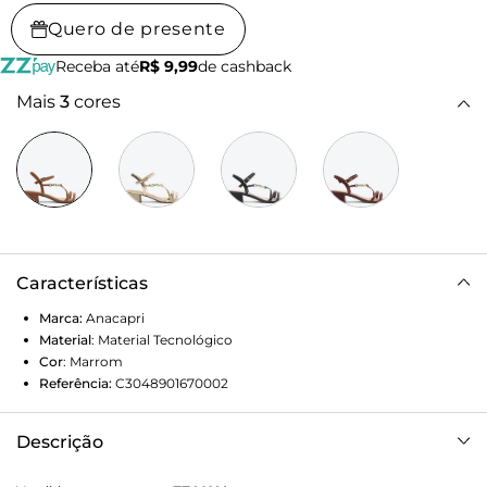
Quero de presente
Receba até
R$ 9,99
de cashback
Mais
3
cores
Características
Marca:
Anacapri
Material
:
Material Tecnológico
Cor
:
Marrom
Referência:
C3048901670002
Descrição
Sandália de salto bloco e tiras assimétricas, com detalhe