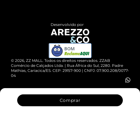
Termos de Uso
Central de Atendimento
Políticas de Privacidade
Entrega
ZZ Influ
Desenvolvido por
Devolução do Produto
ZZ MALL é confiável
Compre pelo WhatsApp
ZZPay
BOM
Cartão Presente
©
2026
, ZZ MALL. Todos os direitos reservados.
ZZAB
Comércio de Calçados Ltda. | Rua África do Sul, 2280. Padre
Mathias, Cariacica/ES. CEP: 29157-900 | CNPJ: 07.900.208/0077-
Vendas Corporativas
04
Comprar