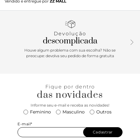
Vendido e entregue por
ZZ MALL
em adorno metálico, na cor marrom. O modelo de material
similar ao couro com efeito acetinado apresenta salto em
bloco médio e biqueira arredondada. Possui cabedal com
duas tirinhas sobre os dedos, outra que perpassa em curva
no peito de pé presa por tirinha em uma das laterais -
Devolução
detalhe para aplicação de adorno metálico central - com
descomplicada
efeito torcido, na tira. Apresenta tira traseira que contorna o
calcanhar, que se conecta na tira superior, com fecho
Houve algum problema com sua escolha? Não se
afivelado na lateral do tornozelo. Traz palmilha comfy e
preocupe: devolva seu pedido de forma gratuita
assinatura Anacapri. Porque Apostar: Tem opção mais
elegante para acompanhar suas produções do que o
conforto e o charme da sandália de saltinho em bloco
Anacapri? Resgatando o power dressing dos anos 80, a
Fique por dentro
proposta do calce combina a estética maximalista e
das novidades
sofisticada da época, com a individualidade e o desejo de
poder da mulher contemporânea. O detalhe das tiras
Informe seu e-mail e receba as novidades!
assimétricas e o adorno metálico equilibram praticidade e
Feminino
Masculino
Outros
imponência na hora de compor o visual.
E-mail*
Cadastrar