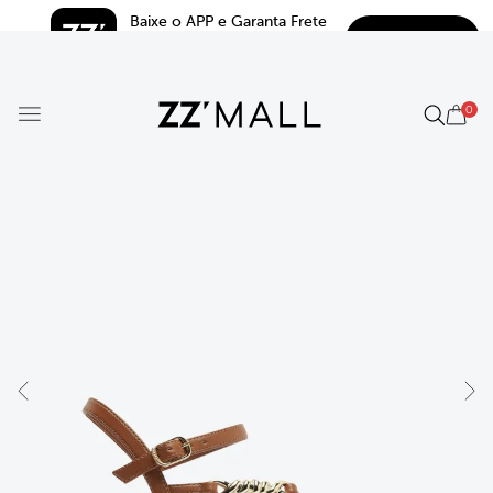
Baixe o APP e Garanta Frete 
BAIXAR
Grátis*
5.0
0