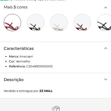
Mais
5
cores
Características
Marca:
Anacapri
Cor
:
Vermelho
Referência:
C3048901000003
Descrição
Sandália de salto bloco e tiras finas, na cor vermelha. O
Vendido e entregue por
ZZ MALL
modelo apresenta cabedal com tirinhas finas e efeito
pespontado nos contornos: duas sobre os dedos e uma que
vem pelas laterais da pala, contornando o calcanhar, presa
pela tira sobre o peito de pé, com fecho afivelado superior.