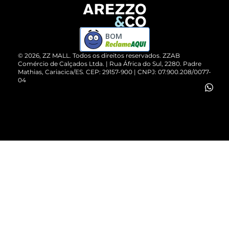
Devolução do Produto
ZZ MALL é confiável
Compre pelo WhatsApp
ZZPay
BOM
Cartão Presente
©
2026
, ZZ MALL. Todos os direitos reservados.
ZZAB
Comércio de Calçados Ltda. | Rua África do Sul, 2280. Padre
Mathias, Cariacica/ES. CEP: 29157-900 | CNPJ: 07.900.208/0077-
Vendas Corporativas
04