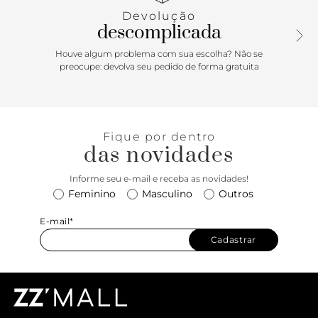
Possui salto em bloco médio e traz palmilha comfy na
Devolução
mesma cor da sandália, com assinatura Anacapri. Deixa os
descomplicada
dedos, laterais e parte do calcanhar à mostra. Porque
Apostar: Comfy & minimal trendy tá on! Cheia de leveza, a
Houve algum problema com sua escolha? Não se
sandália de salto bloco vem para a temporada Resort’26
preocupe: devolva seu pedido de forma gratuita
Anacapri no mood elegante e casual. Super prática e
versátil, o calce simples desse modelinho vai descomplicar
os seus looks. O novo formato de fecho superior afivelado
na tira sobre o peito de pé deixa ela moderninha. Pronta
Fique por dentro
para curtir momentos inesquecíveis na estação, miga?
das novidades
Informe seu e-mail e receba as novidades!
Feminino
Masculino
Outros
E-mail*
Cadastrar