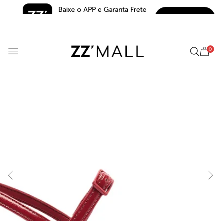
Baixe o APP e Garanta Frete 
BAIXAR
Grátis*
5.0
0