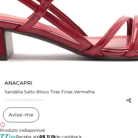
ANACAPRI
Sandália Salto Bloco Tiras Finas Vermelha
Produto indisponível
Avise-me
Produto indisponível
Receba até
R$ 11,19
de cashback