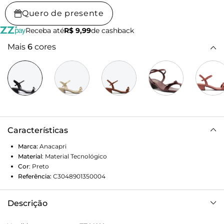
Quero de presente
Receba até
R$ 9,99
de cashback
Mais
6
cores
Características
Marca:
Anacapri
Material
:
Material Tecnológico
Cor
:
Preto
Referência:
C3048901350004
Descrição
Sandália de salto bloco, com detalhe em laço, na cor preta.