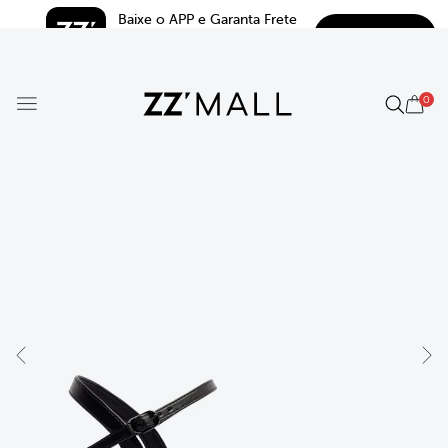
Baixe o APP e Garanta Frete 
BAIXAR
Grátis*
5.0
0