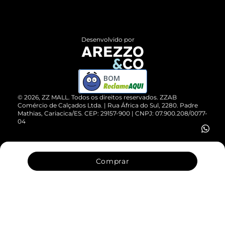
Termos de Uso
Central de Atendimento
Políticas de Privacidade
Entrega
ZZ Influ
Desenvolvido por
Devolução do Produto
ZZ MALL é confiável
Compre pelo WhatsApp
ZZPay
BOM
Cartão Presente
©
2026
, ZZ MALL. Todos os direitos reservados.
ZZAB
Comércio de Calçados Ltda. | Rua África do Sul, 2280. Padre
Mathias, Cariacica/ES. CEP: 29157-900 | CNPJ: 07.900.208/0077-
Vendas Corporativas
04
Comprar