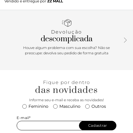
Vendido e entregue por
ZZ MALL
O modelo possui salto em bloco médio e biqueira
quadrada. Traz cabedal com tira média sobre os dedos e
detalhe imponente em nó delicado - aplicado na gáspea.
Com tira traseira que contorna o calcanhar, conectada na
tira que abraça o tornozelo, com fecho lateral afivelado.
Devolução
Apresenta palmilha acolchoada comfy no mesmo tom da
descomplicada
sandália, contornada em pespontos delicados, com
assinatura Anacapri. Porque Apostar: Item desejo absoluto
Houve algum problema com sua escolha? Não se
das descomplicadas, uma sandália de salto em bloco nos
preocupe: devolva seu pedido de forma gratuita
pés é um clássico indispensável. O modelo com fecho
afivelado no tornozelo, com aplicação de nozinho delicado
é chic & comfy! Sofisticada e de calce easy, ela é perfeita
para curtir momentos inesquecíveis.
Fique por dentro
das novidades
Informe seu e-mail e receba as novidades!
Feminino
Masculino
Outros
E-mail*
Cadastrar