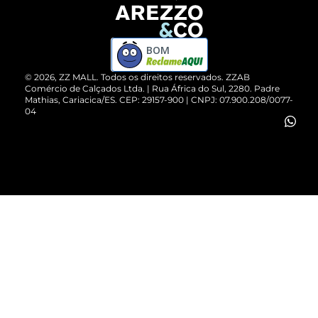
Devolução do Produto
ZZ MALL é confiável
Compre pelo WhatsApp
ZZPay
BOM
Cartão Presente
©
2026
, ZZ MALL. Todos os direitos reservados.
ZZAB
Comércio de Calçados Ltda. | Rua África do Sul, 2280. Padre
Mathias, Cariacica/ES. CEP: 29157-900 | CNPJ: 07.900.208/0077-
Vendas Corporativas
04