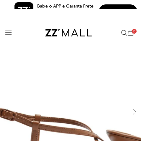
Baixe o APP e Garanta Frete 
BAIXAR
Grátis*
5.0
0