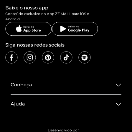
Baixe o nosso app
Conteúdo exclusivo no App ZZ MALL para iOS e
Android
Siga nossas redes sociais
Conheça
Sobre ZZ MALL
Ajuda
Termos de Uso
Central de Atendimento
Políticas de Privacidade
Entrega
ZZ Influ
Desenvolvido por