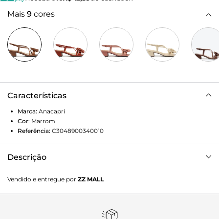
Mais
9
cores
Características
Marca:
Anacapri
Cor
:
Marrom
Referência:
C3048900340010
Descrição
Cada destino com Anacapri é uma nova história a ser
Vendido e entregue por
ZZ MALL
vivida. Lançamento Resort de Flores, vamos explorar novos
horizontes onde o sol será nosso guia, repletos de cores,
leveza e a magia do verão. Sandália Anacapri marrom de
salto bloco, com detalhe em flor. O modelo, de material